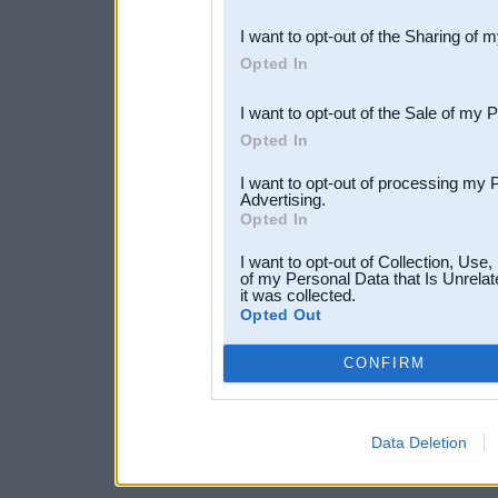
also be disclosed by us to 
I want to opt-out of the Sharing of 
Downstream Participants
th
Opted In
third parties.
I want to opt-out of the Sale of my 
Opted In
I want to opt-out of processing my 
Advertising.
Opted In
I want to opt-out of Collection, Use
of my Personal Data that Is Unrelat
it was collected.
Opted Out
CONFIRM
Data Deletion