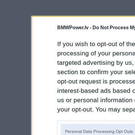
BMWPower.lv -
Do Not Process My
If you wish to opt-out of the
processing of your personal
targeted advertising by us
section to confirm your sel
opt-out request is proces
interest-based ads based o
us or personal information d
your opt-out. You may separ
disclosure of your personal
IAB’s list of downstream pa
Personal Data Processing Opt Outs