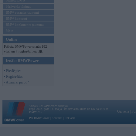
Mēneša BMW
Sērijveida tūnings
BMW pasaules jaunumi
BMW koncepti
BMW konkurentu jaunumi
Moto
Online
Pašreiz BMWPower skatās 182
viesi un 7 reģistrēti lietotāji.
Ienākt BMWPower
• Pieslēgties
• Reģistrēties
• Aizmirsi paroli?
Vortāls BMWPower.lv darbojas
kopš 2002. gada 14. maija. Tas nav auto klubs un nav saistīts ar
Galvena
|
Fo
BMW AG.
Par BMWPower
|
Kontakti
|
Reklāma