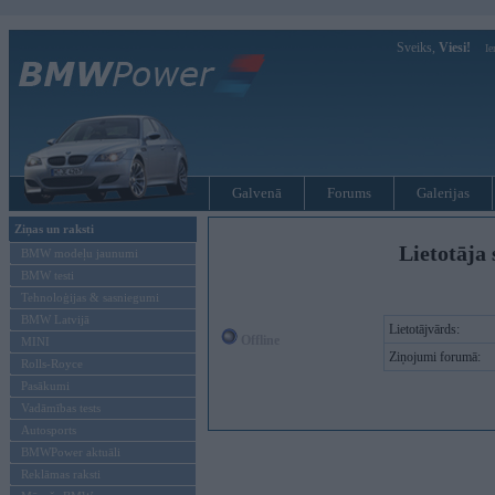
Sveiks,
Viesi!
Ie
Galvenā
Forums
Galerijas
Ziņas un raksti
Lietotāja 
BMW modeļu jaunumi
BMW testi
Tehnoloģijas & sasniegumi
BMW Latvijā
Lietotājvārds:
Offline
MINI
Ziņojumi forumā:
Rolls-Royce
Pasākumi
Vadāmības tests
Autosports
BMWPower aktuāli
Reklāmas raksti