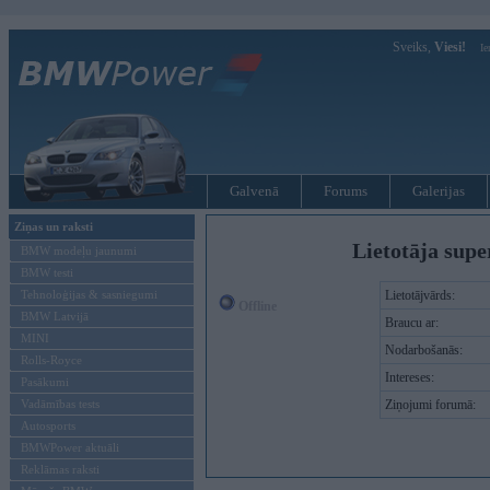
Sveiks,
Viesi!
Ie
Galvenā
Forums
Galerijas
Ziņas un raksti
Lietotāja sup
BMW modeļu jaunumi
BMW testi
Tehnoloģijas & sasniegumi
Lietotājvārds:
Offline
BMW Latvijā
Braucu ar:
MINI
Nodarbošanās:
Rolls-Royce
Intereses:
Pasākumi
Vadāmības tests
Ziņojumi forumā:
Autosports
BMWPower aktuāli
Reklāmas raksti