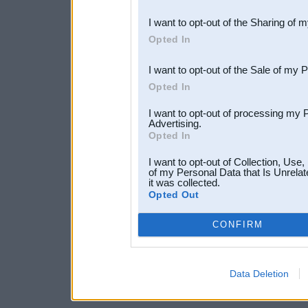
also be disclosed by us to 
I want to opt-out of the Sharing of 
Downstream Participants
th
Opted In
third parties.
I want to opt-out of the Sale of my 
Opted In
I want to opt-out of processing my 
Advertising.
Opted In
I want to opt-out of Collection, Use
of my Personal Data that Is Unrelat
it was collected.
Opted Out
CONFIRM
Data Deletion