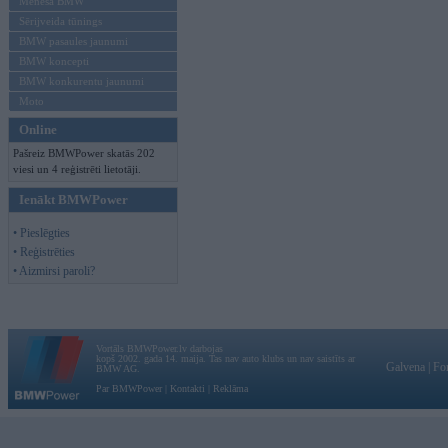
Mēneša BMW
Sērijveida tūnings
BMW pasaules jaunumi
BMW koncepti
BMW konkurentu jaunumi
Moto
Online
Pašreiz BMWPower skatās 202
viesi un 4 reģistrēti lietotāji.
Ienākt BMWPower
• Pieslēgties
• Reģistrēties
• Aizmirsi paroli?
Vortāls BMWPower.lv darbojas
kopš 2002. gada 14. maija. Tas nav auto klubs un nav saistīts ar
Galvena
|
Fo
BMW AG.
Par BMWPower
|
Kontakti
|
Reklāma