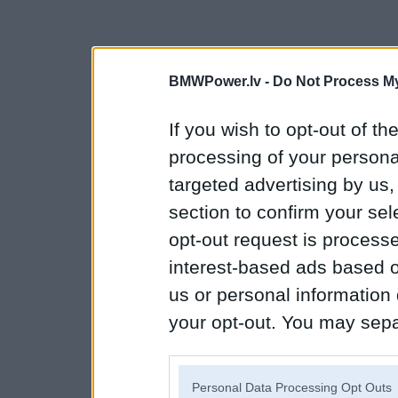
BMWPower.lv -
Do Not Process My
If you wish to opt-out of the
processing of your personal
targeted advertising by us
section to confirm your sel
opt-out request is proces
interest-based ads based o
us or personal information d
your opt-out. You may separ
disclosure of your personal
IAB’s list of downstream pa
Personal Data Processing Opt Outs