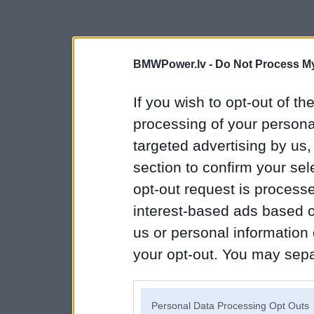
BMWPower.lv -
Do Not Process My
If you wish to opt-out of the
processing of your personal
targeted advertising by us
section to confirm your sel
opt-out request is proces
interest-based ads based o
us or personal information d
your opt-out. You may separ
disclosure of your personal
IAB’s list of downstream pa
Personal Data Processing Opt Outs