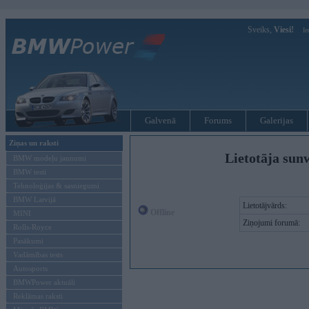
Sveiks,
Viesi!
Ie
Galvenā
Forums
Galerijas
Ziņas un raksti
Lietotāja sun
BMW modeļu jaunumi
BMW testi
Tehnoloģijas & sasniegumi
BMW Latvijā
Lietotājvārds:
Offline
MINI
Ziņojumi forumā:
Rolls-Royce
Pasākumi
Vadāmības tests
Autosports
BMWPower aktuāli
Reklāmas raksti