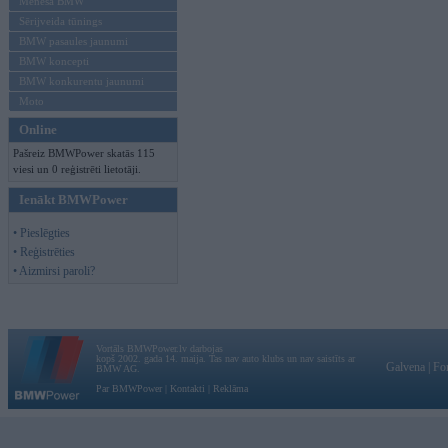
Mēneša BMW
Sērijveida tūnings
BMW pasaules jaunumi
BMW koncepti
BMW konkurentu jaunumi
Moto
Online
Pašreiz BMWPower skatās 115
viesi un 0 reģistrēti lietotāji.
Ienākt BMWPower
• Pieslēgties
• Reģistrēties
• Aizmirsi paroli?
Vortāls BMWPower.lv darbojas
kopš 2002. gada 14. maija. Tas nav auto klubs un nav saistīts ar
Galvena
|
Fo
BMW AG.
Par BMWPower
|
Kontakti
|
Reklāma