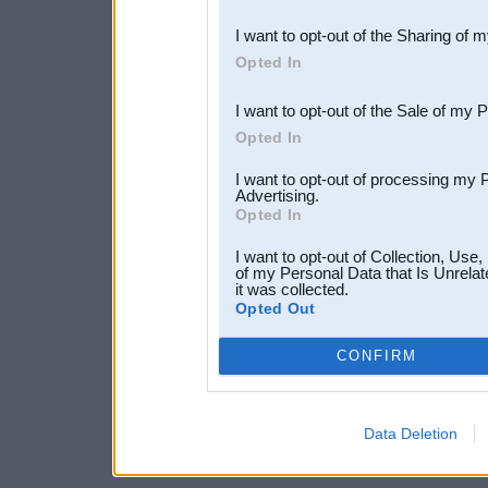
also be disclosed by us to 
I want to opt-out of the Sharing of 
Downstream Participants
th
Opted In
third parties.
I want to opt-out of the Sale of my 
Opted In
I want to opt-out of processing my 
Advertising.
Opted In
I want to opt-out of Collection, Use
of my Personal Data that Is Unrelat
it was collected.
Opted Out
CONFIRM
Data Deletion