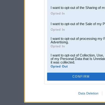
also be disclosed by us to 
I want to opt-out of the Sharing of 
Downstream Participants
th
Opted In
third parties.
I want to opt-out of the Sale of my 
Opted In
I want to opt-out of processing my 
Advertising.
Opted In
I want to opt-out of Collection, Use
of my Personal Data that Is Unrelat
it was collected.
Opted Out
CONFIRM
Data Deletion