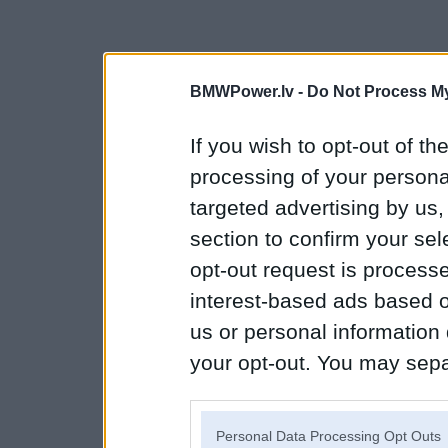
BMWPower.lv -
Do Not Process My
If you wish to opt-out of the
processing of your personal
targeted advertising by us
section to confirm your sel
opt-out request is proces
interest-based ads based o
us or personal information d
your opt-out. You may separ
disclosure of your personal
IAB’s list of downstream pa
Personal Data Processing Opt Outs