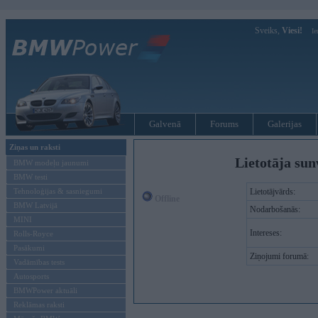
Sveiks,
Viesi!
Ie
Galvenā
Forums
Galerijas
Ziņas un raksti
Lietotāja sun
BMW modeļu jaunumi
BMW testi
Tehnoloģijas & sasniegumi
Lietotājvārds:
Offline
BMW Latvijā
Nodarbošanās:
MINI
Intereses:
Rolls-Royce
Pasākumi
Ziņojumi forumā:
Vadāmības tests
Autosports
BMWPower aktuāli
Reklāmas raksti