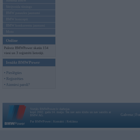
Mēneša BMW
Sērijveida tūnings
BMW pasaules jaunumi
BMW koncepti
BMW konkurentu jaunumi
Moto
Online
Pašreiz BMWPower skatās 154
viesi un 3 reģistrēti lietotāji.
Ienākt BMWPower
• Pieslēgties
• Reģistrēties
• Aizmirsi paroli?
Vortāls BMWPower.lv darbojas
kopš 2002. gada 14. maija. Tas nav auto klubs un nav saistīts ar
Galvena
|
Fo
BMW AG.
Par BMWPower
|
Kontakti
|
Reklāma