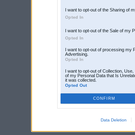
also be disclosed by us to 
I want to opt-out of the Sharing of 
Downstream Participants
th
Opted In
third parties.
I want to opt-out of the Sale of my 
Opted In
I want to opt-out of processing my 
Advertising.
Opted In
I want to opt-out of Collection, Use
of my Personal Data that Is Unrelat
it was collected.
Opted Out
CONFIRM
Data Deletion