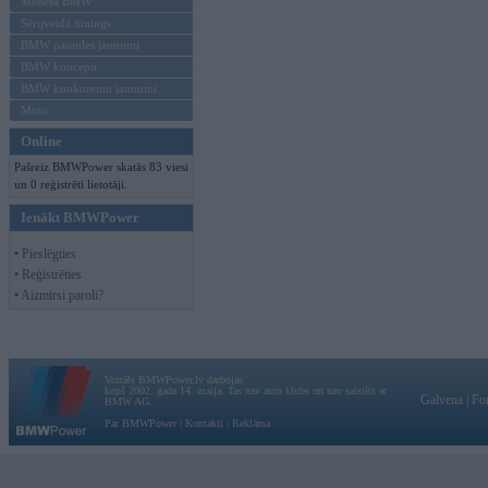
Mēneša BMW
Sērijveida tūnings
BMW pasaules jaunumi
BMW koncepti
BMW konkurentu jaunumi
Moto
Online
Pašreiz BMWPower skatās 83 viesi
un 0 reģistrēti lietotāji.
Ienākt BMWPower
• Pieslēgties
• Reģistrēties
• Aizmirsi paroli?
Vortāls BMWPower.lv darbojas
kopš 2002. gada 14. maija. Tas nav auto klubs un nav saistīts ar
Galvena
|
Fo
BMW AG.
Par BMWPower
|
Kontakti
|
Reklāma