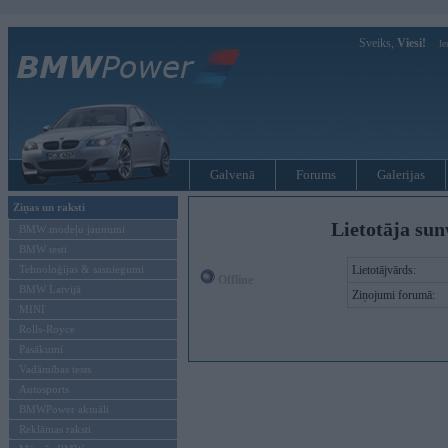
Sveiks,
Viesi!
Ie
Galvenā
Forums
Galerijas
Ziņas un raksti
Lietotāja sun
BMW modeļu jaunumi
BMW testi
Tehnoloģijas & sasniegumi
Lietotājvārds:
Offline
BMW Latvijā
Ziņojumi forumā:
MINI
Rolls-Royce
Pasākumi
Vadāmības tests
Autosports
BMWPower aktuāli
Reklāmas raksti