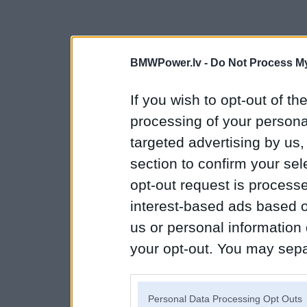
BMWPower.lv -
Do Not Process My
If you wish to opt-out of the
processing of your personal
targeted advertising by us
section to confirm your sel
opt-out request is proces
interest-based ads based o
us or personal information d
your opt-out. You may separ
disclosure of your personal
IAB’s list of downstream pa
Personal Data Processing Opt Outs