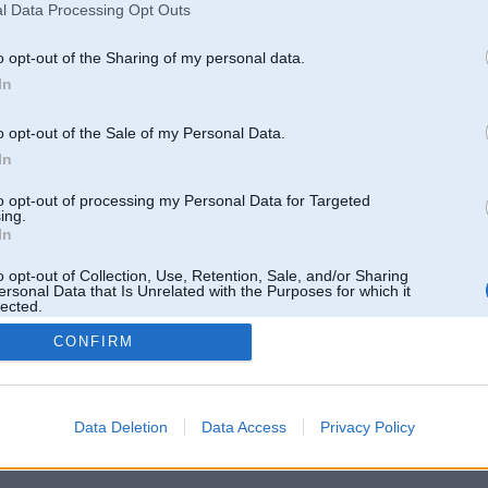
l Data Processing Opt Outs
o opt-out of the Sharing of my personal data.
In
o opt-out of the Sale of my Personal Data.
In
to opt-out of processing my Personal Data for Targeted
ing.
In
o opt-out of Collection, Use, Retention, Sale, and/or Sharing
ersonal Data that Is Unrelated with the Purposes for which it
lected.
Out
CONFIRM
 un nav saistīts ar
Galvena
|
Forums
|
Galerijas
|
Reģistrācija
|
Lietotaāji
|
Meklētājs
|
Reklā
Data Deletion
Data Access
Privacy Policy