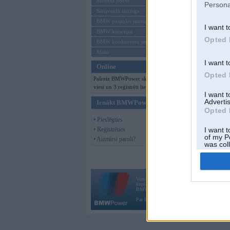
Mēneša BMW
Persona
Sērijveida tūnings
BMW pasaules jaunumi
I want t
BMW koncepti
Opted 
BMW konkurentu jaunumi
Moto
I want t
Online
Opted 
Pašreiz BMWPower skatās 118
viesi un 3 reģistrēti lietotāji.
I want 
Advertis
Ienākt BMWPower
Opted 
• Pieslēgties
• Reģistrēties
I want t
of my P
• Aizmirsi paroli?
was col
Opted 
Vortāls BMWPower.lv darbojas
kopš 2002. gada 14. maija. Tas nav auto klubs
BMW AG.
Par BMWPower
|
Kontakti
|
Reklāma