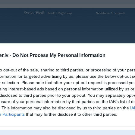
Sveiks,
Viesi!
|
Svetdiena, 9. augusts
Ienākt
Reģistrācija
Forums
Galerijas
Reģistrācija
Lietotāji
Meklētājs
.lv -
Do Not Process My Personal Information
Lietotāja sunwindating profils
to opt-out of the sale, sharing to third parties, or processing of your per
formation for targeted advertising by us, please use the below opt-out s
Lietotājvārds:
sunwindating
r selection. Please note that after your opt-out request is processed y
eing interest-based ads based on personal information utilized by us or
Ziņojumi forumā:
0
disclosed to third parties prior to your opt-out. You may separately opt-
Pēdējie ziņojumi forumā
[
]
losure of your personal information by third parties on the IAB’s list of
. This information may also be disclosed by us to third parties on the
IA
Participants
that may further disclose it to other third parties.