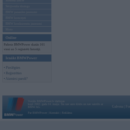
Mēneša BMW
Sērijveida tūnings
BMW pasaules jaunumi
BMW koncepti
BMW konkurentu jaunumi
Moto
Online
Pašreiz BMWPower skatās 161
viesi un 5 reģistrēti lietotāji.
Ienākt BMWPower
• Pieslēgties
• Reģistrēties
• Aizmirsi paroli?
Vortāls BMWPower.lv darbojas
kopš 2002. gada 14. maija. Tas nav auto klubs un nav saistīts ar
Galvena
|
Fo
BMW AG.
Par BMWPower
|
Kontakti
|
Reklāma