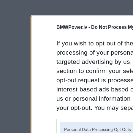
BMWPower.lv -
Do Not Process My
If you wish to opt-out of the
processing of your personal
targeted advertising by us
section to confirm your sel
opt-out request is proces
interest-based ads based o
us or personal information d
your opt-out. You may separ
disclosure of your personal
IAB’s list of downstream pa
Personal Data Processing Opt Outs