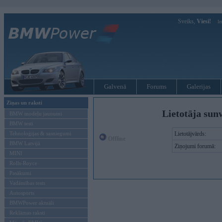
Sveiks,
Viesi!
Ie
Galvenā
Forums
Galerijas
Ziņas un raksti
Lietotāja sun
BMW modeļu jaunumi
BMW testi
Tehnoloģijas & sasniegumi
Lietotājvārds:
Offline
BMW Latvijā
Ziņojumi forumā:
MINI
Rolls-Royce
Pasākumi
Vadāmības tests
Autosports
BMWPower aktuāli
Reklāmas raksti