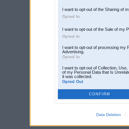
also be disclosed by us to 
I want to opt-out of the Sharing of 
Downstream Participants
th
Opted In
third parties.
I want to opt-out of the Sale of my 
Opted In
I want to opt-out of processing my 
Advertising.
Opted In
I want to opt-out of Collection, Use
of my Personal Data that Is Unrelat
it was collected.
Opted Out
CONFIRM
Data Deletion