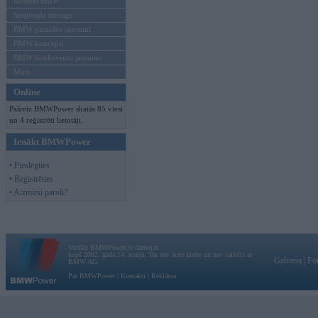
Mēneša BMW
Sērijveida tūnings
BMW pasaules jaunumi
BMW koncepti
BMW konkurentu jaunumi
Moto
Online
Pašreiz BMWPower skatās 85 viesi
un 4 reģistrēti lietotāji.
Ienākt BMWPower
• Pieslēgties
• Reģistrēties
• Aizmirsi paroli?
Vortāls BMWPower.lv darbojas
kopš 2002. gada 14. maija. Tas nav auto klubs un nav saistīts ar
Galvena
|
Fo
BMW AG.
Par BMWPower
|
Kontakti
|
Reklāma