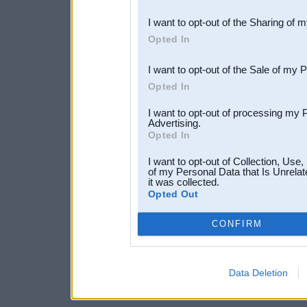
also be disclosed by us to 
I want to opt-out of the Sharing of 
Downstream Participants
th
Opted In
third parties.
I want to opt-out of the Sale of my 
Opted In
I want to opt-out of processing my 
Advertising.
Opted In
I want to opt-out of Collection, Use
of my Personal Data that Is Unrelat
it was collected.
Opted Out
CONFIRM
Data Deletion