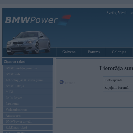
Sveiks,
Viesi!
Ie
Galvenā
Forums
Galerijas
Ziņas un raksti
Lietotāja su
BMW modeļu jaunumi
BMW testi
Tehnoloģijas & sasniegumi
Lietotājvārds:
Offline
BMW Latvijā
Ziņojumi forumā:
MINI
Rolls-Royce
Pasākumi
Vadāmības tests
Autosports
BMWPower aktuāli
Reklāmas raksti