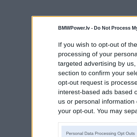
BMWPower.lv -
Do Not Process My
If you wish to opt-out of the
processing of your personal
targeted advertising by us
section to confirm your sel
opt-out request is proces
interest-based ads based o
us or personal information d
your opt-out. You may separ
disclosure of your personal
IAB’s list of downstream pa
Personal Data Processing Opt Outs