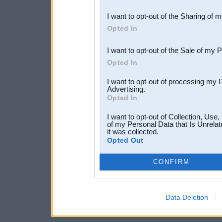
also be disclosed by us to 
I want to opt-out of the Sharing of 
Downstream Participants
th
Opted In
third parties.
I want to opt-out of the Sale of my 
Opted In
I want to opt-out of processing my 
Advertising.
Opted In
I want to opt-out of Collection, Use
of my Personal Data that Is Unrelat
it was collected.
Opted Out
CONFIRM
Data Deletion