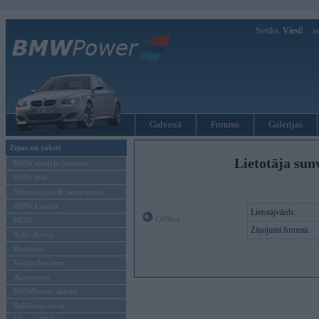
Sveiks,
Viesi!
Ie
Galvenā
Forums
Galerijas
Ziņas un raksti
Lietotāja sun
BMW modeļu jaunumi
BMW testi
Tehnoloģijas & sasniegumi
BMW Latvijā
Lietotājvārds:
Offline
MINI
Ziņojumi forumā:
Rolls-Royce
Pasākumi
Vadāmības tests
Autosports
BMWPower aktuāli
Reklāmas raksti