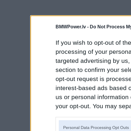
BMWPower.lv -
Do Not Process My
If you wish to opt-out of the
processing of your personal
targeted advertising by us
section to confirm your sel
opt-out request is proces
interest-based ads based o
us or personal information d
your opt-out. You may separ
disclosure of your personal
IAB’s list of downstream pa
Personal Data Processing Opt Outs