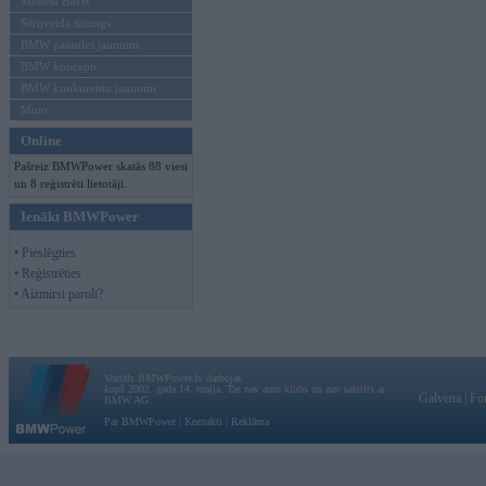
Mēneša BMW
Sērijveida tūnings
BMW pasaules jaunumi
BMW koncepti
BMW konkurentu jaunumi
Moto
Online
Pašreiz BMWPower skatās 88 viesi
un 8 reģistrēti lietotāji.
Ienākt BMWPower
• Pieslēgties
• Reģistrēties
• Aizmirsi paroli?
Vortāls BMWPower.lv darbojas
kopš 2002. gada 14. maija. Tas nav auto klubs un nav saistīts ar
Galvena
|
Fo
BMW AG.
Par BMWPower
|
Kontakti
|
Reklāma