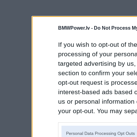
BMWPower.lv -
Do Not Process My
If you wish to opt-out of the
processing of your personal
targeted advertising by us
section to confirm your sel
opt-out request is proces
interest-based ads based o
us or personal information d
your opt-out. You may separ
disclosure of your personal
IAB’s list of downstream pa
Personal Data Processing Opt Outs