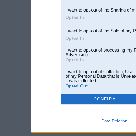
also be disclosed by us to 
I want to opt-out of the Sharing of 
Downstream Participants
th
Opted In
third parties.
I want to opt-out of the Sale of my 
Opted In
I want to opt-out of processing my 
Advertising.
Opted In
I want to opt-out of Collection, Use
of my Personal Data that Is Unrelat
it was collected.
Opted Out
CONFIRM
Data Deletion