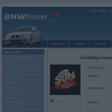
Sveiks,
Viesi!
Ie
Galvenā
Forums
Galerijas
Ziņas un raksti
Lietotāja sun
BMW modeļu jaunumi
BMW testi
Tehnoloģijas & sasniegumi
Lietotājvārds:
BMW Latvijā
Braucu ar:
MINI
Rolls-Royce
Pasākumi
Nodarbošanās:
Vadāmības tests
Autosports
Offline
Intereses:
BMWPower aktuāli
Reklāmas raksti