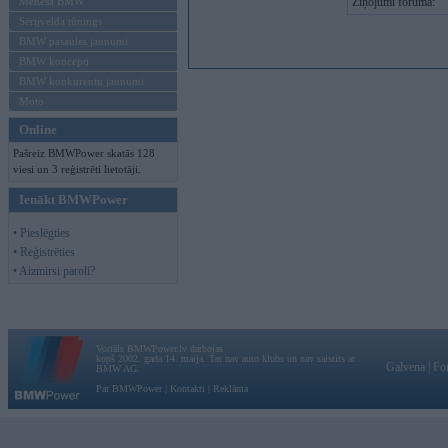
Mēneša BMW
Ziņojumi forumā:
Sērijveida tūnings
BMW pasaules jaunumi
BMW koncepti
BMW konkurentu jaunumi
Moto
Online
Pašreiz BMWPower skatās 128
viesi un 3 reģistrēti lietotāji.
Ienākt BMWPower
• Pieslēgties
• Reģistrēties
• Aizmirsi paroli?
Vortāls BMWPower.lv darbojas
kopš 2002. gada 14. maija. Tas nav auto klubs un nav saistīts ar
Galvena
|
Fo
BMW AG.
Par BMWPower
|
Kontakti
|
Reklāma