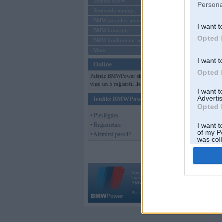
Mēneša BMW
Persona
Sērijveida tūnings
BMW pasaules jaunumi
I want t
BMW koncepti
Opted 
BMW konkurentu jaunumi
Moto
I want t
Online
Opted 
Pašreiz BMWPower skatās 144
viesi un 5 reģistrēti lietotāji.
I want 
Advertis
Ienākt BMWPower
Opted 
• Pieslēgties
• Reģistrēties
I want t
of my P
• Aizmirsi paroli?
was col
Opted 
Vortāls BMWPower.lv darbojas
kopš 2002. gada 14. maija. Tas nav auto klubs
BMW AG.
Par BMWPower
|
Kontakti
|
Reklāma