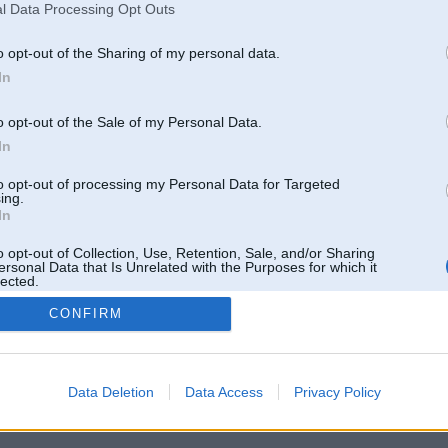
l Data Processing Opt Outs
o opt-out of the Sharing of my personal data.
In
o opt-out of the Sale of my Personal Data.
In
to opt-out of processing my Personal Data for Targeted
ing.
In
o opt-out of Collection, Use, Retention, Sale, and/or Sharing
ersonal Data that Is Unrelated with the Purposes for which it
lected.
Out
CONFIRM
 un nav saistīts ar
Galvena
|
Forums
|
Galerijas
|
Reģistrācija
|
Lietotaāji
|
Meklētājs
|
Reklā
Data Deletion
Data Access
Privacy Policy