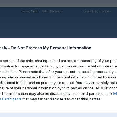
Sveiks,
Viesi!
|
Ceturtdiena, 6. augusts
Ienākt
Reģistrācija
Forums
Galerijas
Reģistrācija
Lietotāji
Meklētājs
.lv -
Do Not Process My Personal Information
Lietotāja sunwin20rwin profils
to opt-out of the sale, sharing to third parties, or processing of your per
formation for targeted advertising by us, please use the below opt-out s
Lietotājvārds:
sunwin20rwin
r selection. Please note that after your opt-out request is processed y
eing interest-based ads based on personal information utilized by us or
Ziņojumi forumā:
0
disclosed to third parties prior to your opt-out. You may separately opt-
Pēdējie ziņojumi forumā
[
]
losure of your personal information by third parties on the IAB’s list of
. This information may also be disclosed by us to third parties on the
IA
Participants
that may further disclose it to other third parties.