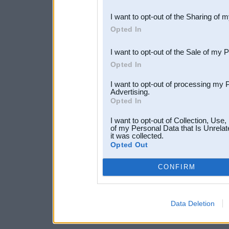
also be disclosed by us to 
I want to opt-out of the Sharing of 
Downstream Participants
th
Opted In
third parties.
I want to opt-out of the Sale of my 
Opted In
I want to opt-out of processing my 
Advertising.
Opted In
I want to opt-out of Collection, Use
of my Personal Data that Is Unrelat
it was collected.
Opted Out
CONFIRM
Data Deletion