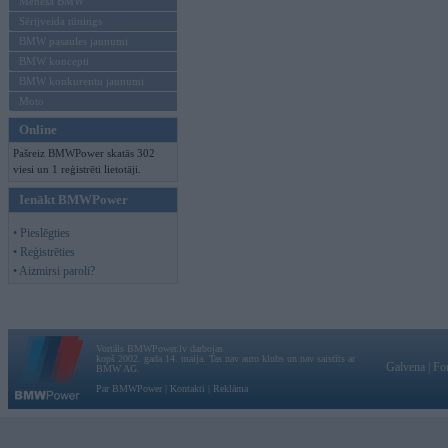
Mēneša BMW
Sērijveida tūnings
BMW pasaules jaunumi
BMW koncepti
BMW konkurentu jaunumi
Moto
Online
Pašreiz BMWPower skatās 302
viesi un 1 reģistrēti lietotāji.
Ienākt BMWPower
• Pieslēgties
• Reģistrēties
• Aizmirsi paroli?
Vortāls BMWPower.lv darbojas
kopš 2002. gada 14. maija. Tas nav auto klubs un nav saistīts ar
Galvena
|
Fo
BMW AG.
Par BMWPower
|
Kontakti
|
Reklāma