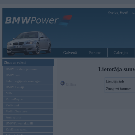
Sveiks,
Viesi!
Ie
Galvenā
Forums
Galerijas
Ziņas un raksti
Lietotāja sun
BMW modeļu jaunumi
BMW testi
Tehnoloģijas & sasniegumi
Lietotājvārds:
Offline
BMW Latvijā
Ziņojumi forumā:
MINI
Rolls-Royce
Pasākumi
Vadāmības tests
Autosports
BMWPower aktuāli
Reklāmas raksti