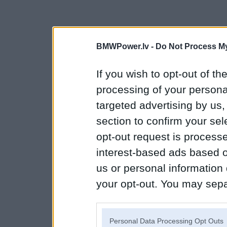
BMWPower.lv -
Do Not Process My
If you wish to opt-out of the
processing of your personal
targeted advertising by us
section to confirm your sel
opt-out request is proces
interest-based ads based o
us or personal information d
your opt-out. You may separ
disclosure of your personal
IAB’s list of downstream pa
Personal Data Processing Opt Outs