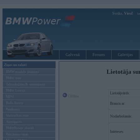
Sveiks,
Viesi!
Ie
Galvenā
Forums
Galerijas
Ziņas un raksti
Lietotāja su
BMW modeļu jaunumi
BMW testi
Tehnoloģijas & sasniegumi
BMW Latvijā
Lietotājvārds:
Offline
MINI
Rolls-Royce
Braucu ar:
Pasākumi
Vadāmības tests
Nodarbošanās:
Autosports
BMWPower aktuāli
Intereses:
Reklāmas raksti