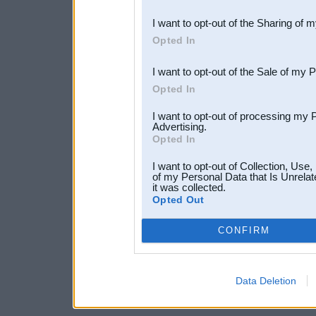
also be disclosed by us to 
I want to opt-out of the Sharing of 
Downstream Participants
th
Opted In
third parties.
I want to opt-out of the Sale of my 
Opted In
I want to opt-out of processing my 
Advertising.
Opted In
I want to opt-out of Collection, Use
of my Personal Data that Is Unrelat
it was collected.
Opted Out
CONFIRM
Data Deletion