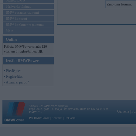
Mēneša BMW
Ziņojumi forumā:
Sērijveida tūnings
BMW pasaules jaunumi
BMW koncepti
BMW konkurentu jaunumi
Moto
Online
Pašreiz BMWPower skatās 120
viesi un 8 reģistrēti lietotāji.
Ienākt BMWPower
• Pieslēgties
• Reģistrēties
• Aizmirsi paroli?
Vortāls BMWPower.lv darbojas
kopš 2002. gada 14. maija. Tas nav auto klubs un nav saistīts ar
Galvena
|
Fo
BMW AG.
Par BMWPower
|
Kontakti
|
Reklāma