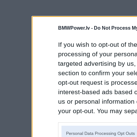
BMWPower.lv -
Do Not Process My
If you wish to opt-out of the
processing of your personal
targeted advertising by us
section to confirm your sel
opt-out request is proces
interest-based ads based o
us or personal information d
your opt-out. You may separ
disclosure of your personal
IAB’s list of downstream pa
Personal Data Processing Opt Outs