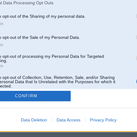
l Data Processing Opt Outs
o opt-out of the Sharing of my personal data.
In
o opt-out of the Sale of my Personal Data.
In
to opt-out of processing my Personal Data for Targeted
ing.
In
o opt-out of Collection, Use, Retention, Sale, and/or Sharing
ersonal Data that Is Unrelated with the Purposes for which it
lected.
Out
CONFIRM
 un nav saistīts ar
Galvena
|
Forums
|
Galerijas
|
Reģistrācija
|
Lietotaāji
|
Meklētājs
|
Reklā
Data Deletion
Data Access
Privacy Policy