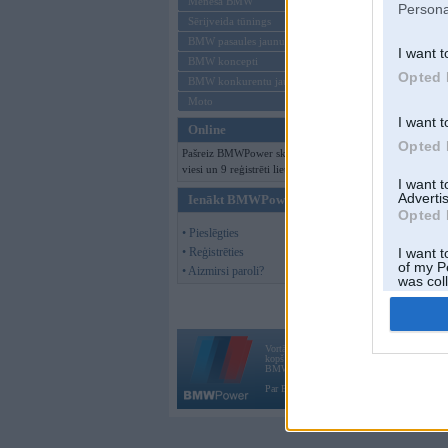
Mēneša BMW
Persona
Sērijveida tūnings
BMW pasaules jaunumi
I want t
BMW koncepti
Opted 
BMW konkurentu jaunumi
Moto
I want t
Online
Opted 
Pašreiz BMWPower skatās 138
viesi un 9 reģistrēti lietotāji.
I want 
Advertis
Ienākt BMWPower
Opted 
• Pieslēgties
• Reģistrēties
I want t
of my P
• Aizmirsi paroli?
was col
Opted 
Vortāls BMWPower.lv darbojas
kopš 2002. gada 14. maija. Tas nav auto klubs
BMW AG.
Par BMWPower
|
Kontakti
|
Reklāma