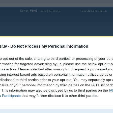
Sveiks,
Viesi!
|
Ceturtdiena, 6. augusts
Ienākt
Reģistrācija
Forums
Galerijas
Reģistrācija
Lietotāji
Meklētājs
.lv -
Do Not Process My Personal Information
Lietotāja sunwin1netvn profils
to opt-out of the sale, sharing to third parties, or processing of your per
formation for targeted advertising by us, please use the below opt-out s
Lietotājvārds:
sunwin1netvn
r selection. Please note that after your opt-out request is processed y
eing interest-based ads based on personal information utilized by us or
Ziņojumi forumā:
0
disclosed to third parties prior to your opt-out. You may separately opt-
Pēdējie ziņojumi forumā
[
]
losure of your personal information by third parties on the IAB’s list of
. This information may also be disclosed by us to third parties on the
IA
Participants
that may further disclose it to other third parties.