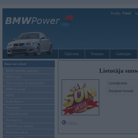
Sveiks,
Viesi!
Ie
Galvenā
Forums
Galerijas
Ziņas un raksti
Lietotāja sun
BMW modeļu jaunumi
BMW testi
Tehnoloģijas & sasniegumi
Lietotājvārds:
BMW Latvijā
Ziņojumi forumā:
MINI
Rolls-Royce
Pasākumi
Vadāmības tests
Autosports
Offline
BMWPower aktuāli
Reklāmas raksti