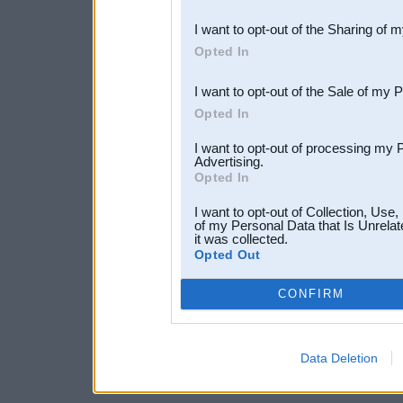
also be disclosed by us to 
I want to opt-out of the Sharing of 
Downstream Participants
th
Opted In
third parties.
I want to opt-out of the Sale of my 
Opted In
I want to opt-out of processing my 
Advertising.
Opted In
I want to opt-out of Collection, Use
of my Personal Data that Is Unrelat
it was collected.
Opted Out
CONFIRM
Data Deletion