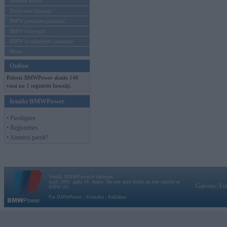
Mēneša BMW
Sērijveida tūnings
BMW pasaules jaunumi
BMW koncepti
BMW konkurentu jaunumi
Moto
Online
Pašreiz BMWPower skatās 146
viesi un 1 reģistrēti lietotāji.
Ienākt BMWPower
• Pieslēgties
• Reģistrēties
• Aizmirsi paroli?
Vortāls BMWPower.lv darbojas
kopš 2002. gada 14. maija. Tas nav auto klubs un nav saistīts ar
Galvena
|
Fo
BMW AG.
Par BMWPower
|
Kontakti
|
Reklāma