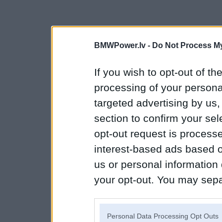
BMWPower.lv -
Do Not Process My
If you wish to opt-out of the
processing of your personal
targeted advertising by us
section to confirm your sel
opt-out request is proces
interest-based ads based o
us or personal information d
your opt-out. You may separ
disclosure of your personal
IAB’s list of downstream pa
Personal Data Processing Opt Outs