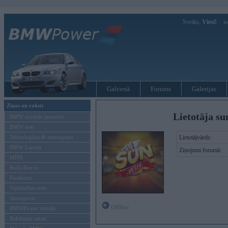
Sveiks,
Viesi!
Ie
Galvenā
Forums
Galerijas
Ziņas un raksti
Lietotāja su
BMW modeļu jaunumi
BMW testi
Tehnoloģijas & sasniegumi
Lietotājvārds:
BMW Latvijā
Ziņojumi forumā:
MINI
Rolls-Royce
Pasākumi
Vadāmības tests
Autosports
Offline
BMWPower aktuāli
Reklāmas raksti