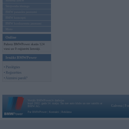
Mēneša BMW
Sērijveida tūnings
BMW pasaules jaunumi
BMW koncepti
BMW konkurentu jaunumi
Moto
Online
Pašreiz BMWPower skatās 124
viesi un 0 reģistrēti lietotāji.
Ienākt BMWPower
• Pieslēgties
• Reģistrēties
• Aizmirsi paroli?
Vortāls BMWPower.lv darbojas
kopš 2002. gada 14. maija. Tas nav auto klubs un nav saistīts ar
Galvena
|
Fo
BMW AG.
Par BMWPower
|
Kontakti
|
Reklāma