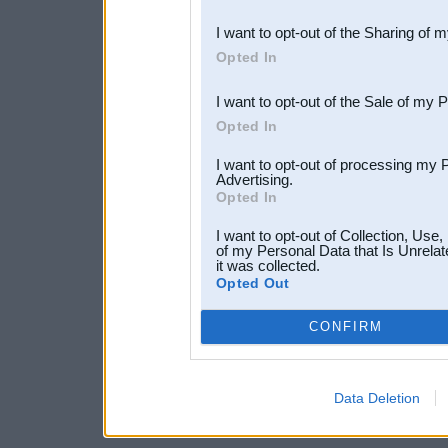
also be disclosed by us to 
I want to opt-out of the Sharing of 
Downstream Participants
th
Opted In
third parties.
I want to opt-out of the Sale of my 
Opted In
I want to opt-out of processing my 
Advertising.
Opted In
I want to opt-out of Collection, Use
of my Personal Data that Is Unrelat
it was collected.
Opted Out
CONFIRM
Data Deletion