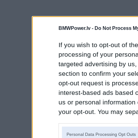
BMWPower.lv -
Do Not Process My
If you wish to opt-out of the
processing of your personal
targeted advertising by us
section to confirm your sel
opt-out request is proces
interest-based ads based o
us or personal information d
your opt-out. You may separ
disclosure of your personal
IAB’s list of downstream pa
Personal Data Processing Opt Outs