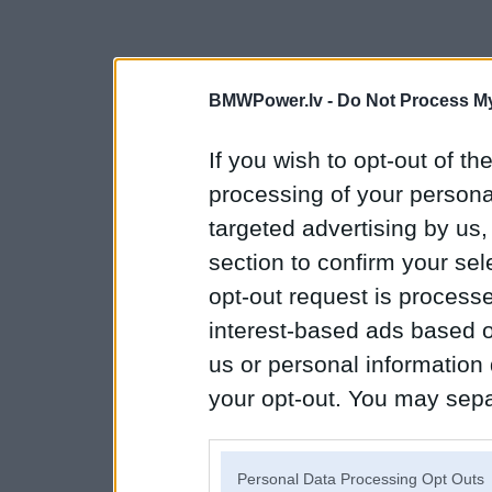
BMWPower.lv -
Do Not Process My
If you wish to opt-out of the
processing of your personal
targeted advertising by us
section to confirm your sel
opt-out request is proces
interest-based ads based o
us or personal information d
your opt-out. You may separ
disclosure of your personal
IAB’s list of downstream pa
Personal Data Processing Opt Outs