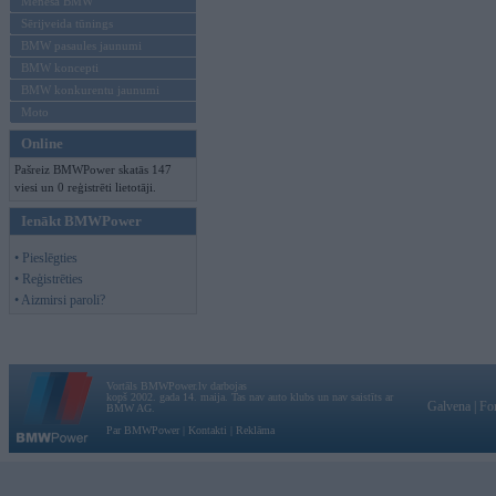
Mēneša BMW
Sērijveida tūnings
BMW pasaules jaunumi
BMW koncepti
BMW konkurentu jaunumi
Moto
Online
Pašreiz BMWPower skatās 147
viesi un 0 reģistrēti lietotāji.
Ienākt BMWPower
• Pieslēgties
• Reģistrēties
• Aizmirsi paroli?
Vortāls BMWPower.lv darbojas
kopš 2002. gada 14. maija. Tas nav auto klubs un nav saistīts ar
Galvena
|
Fo
BMW AG.
Par BMWPower
|
Kontakti
|
Reklāma