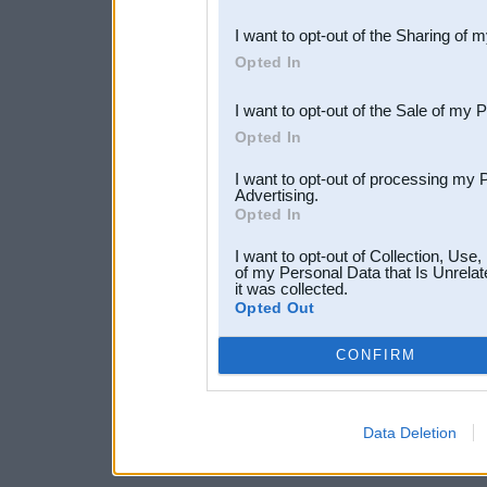
also be disclosed by us to 
I want to opt-out of the Sharing of 
Downstream Participants
th
Opted In
third parties.
I want to opt-out of the Sale of my 
Opted In
I want to opt-out of processing my 
Advertising.
Opted In
I want to opt-out of Collection, Use
of my Personal Data that Is Unrelat
it was collected.
Opted Out
CONFIRM
Data Deletion