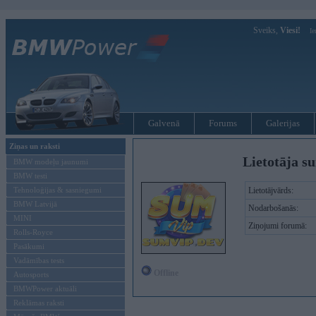
Sveiks,
Viesi!
Ie
Galvenā
Forums
Galerijas
Ziņas un raksti
Lietotāja su
BMW modeļu jaunumi
BMW testi
Tehnoloģijas & sasniegumi
Lietotājvārds:
BMW Latvijā
Nodarbošanās:
MINI
Ziņojumi forumā:
Rolls-Royce
Pasākumi
Vadāmības tests
Offline
Autosports
BMWPower aktuāli
Reklāmas raksti