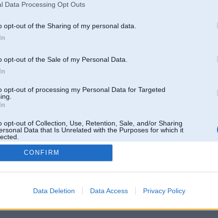
l Data Processing Opt Outs
o opt-out of the Sharing of my personal data.
In
o opt-out of the Sale of my Personal Data.
In
to opt-out of processing my Personal Data for Targeted
ing.
In
o opt-out of Collection, Use, Retention, Sale, and/or Sharing
ersonal Data that Is Unrelated with the Purposes for which it
lected.
Out
CONFIRM
 un nav saistīts ar
Galvena
|
Forums
|
Galerijas
|
Reģistrācija
|
Lietotaāji
|
Meklētājs
|
Reklā
Data Deletion
Data Access
Privacy Policy