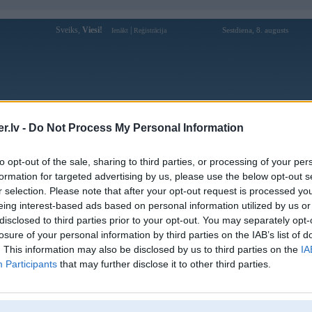
Sveiks,
Viesi!
|
Sestdiena, 8. augusts
Ienākt
Reģistrācija
Forums
Galerijas
Reģistrācija
Lietotāji
Meklētājs
.lv -
Do Not Process My Personal Information
Lietotāja sumclubzacom profils
to opt-out of the sale, sharing to third parties, or processing of your per
formation for targeted advertising by us, please use the below opt-out s
Lietotājvārds:
sumclubzacom
r selection. Please note that after your opt-out request is processed y
eing interest-based ads based on personal information utilized by us or
Ziņojumi forumā:
0
disclosed to third parties prior to your opt-out. You may separately opt-
Pēdējie ziņojumi forumā
[
]
losure of your personal information by third parties on the IAB’s list of
. This information may also be disclosed by us to third parties on the
IA
Participants
that may further disclose it to other third parties.