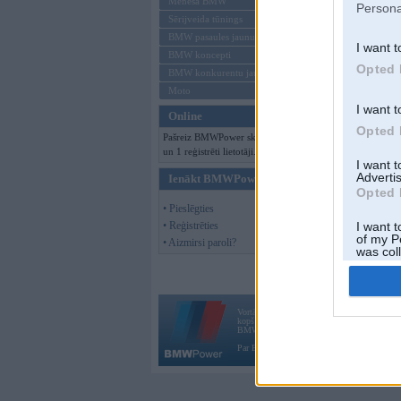
Mēneša BMW
Persona
Sērijveida tūnings
BMW pasaules jaunumi
I want t
BMW koncepti
Opted 
BMW konkurentu jaunumi
Moto
I want t
Online
Opted 
Pašreiz BMWPower skatās 99 viesi
un 1 reģistrēti lietotāji.
I want 
Advertis
Ienākt BMWPower
Opted 
• Pieslēgties
• Reģistrēties
I want t
of my P
• Aizmirsi paroli?
was col
Opted 
Vortāls BMWPower.lv darbojas
kopš 2002. gada 14. maija. Tas nav auto klubs
BMW AG.
Par BMWPower
|
Kontakti
|
Reklāma