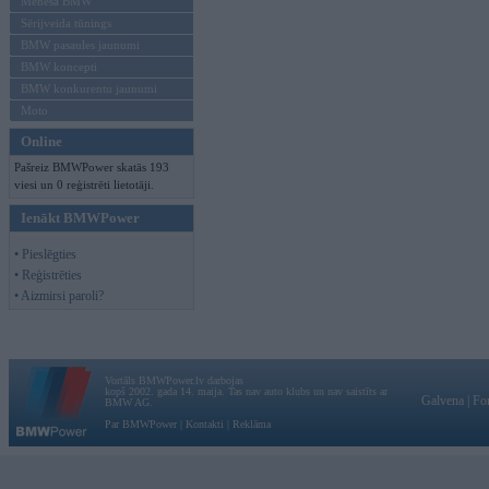
Mēneša BMW
Sērijveida tūnings
BMW pasaules jaunumi
BMW koncepti
BMW konkurentu jaunumi
Moto
Online
Pašreiz BMWPower skatās 193
viesi un 0 reģistrēti lietotāji.
Ienākt BMWPower
• Pieslēgties
• Reģistrēties
• Aizmirsi paroli?
Vortāls BMWPower.lv darbojas
kopš 2002. gada 14. maija. Tas nav auto klubs un nav saistīts ar
Galvena
|
Fo
BMW AG.
Par BMWPower
|
Kontakti
|
Reklāma