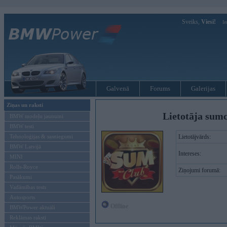
Sveiks,
Viesi!
Ie
Galvenā
Forums
Galerijas
Ziņas un raksti
Lietotāja sum
BMW modeļu jaunumi
BMW testi
Tehnoloģijas & sasniegumi
Lietotājvārds:
BMW Latvijā
Intereses:
MINI
Rolls-Royce
Ziņojumi forumā:
Pasākumi
Vadāmības tests
Autosports
Offline
BMWPower aktuāli
Reklāmas raksti