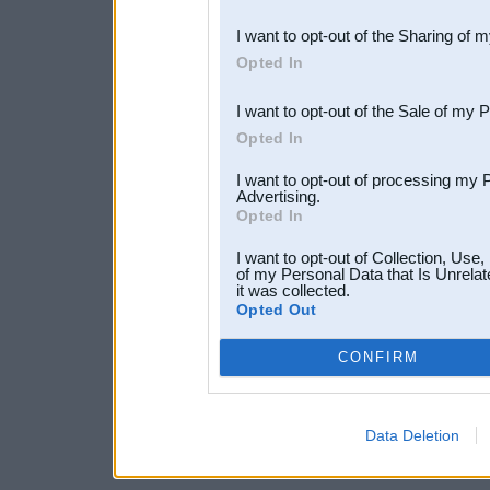
also be disclosed by us to 
I want to opt-out of the Sharing of 
Downstream Participants
th
Opted In
third parties.
I want to opt-out of the Sale of my 
Opted In
I want to opt-out of processing my 
Advertising.
Opted In
I want to opt-out of Collection, Use
of my Personal Data that Is Unrelat
it was collected.
Opted Out
CONFIRM
Data Deletion