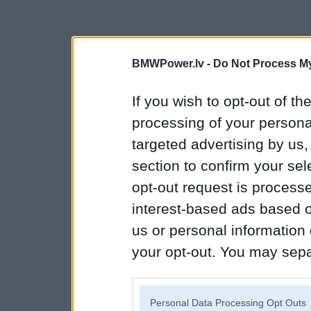
BMWPower.lv -
Do Not Process My
If you wish to opt-out of the
processing of your personal
targeted advertising by us
section to confirm your sel
opt-out request is proces
interest-based ads based o
us or personal information d
your opt-out. You may separ
disclosure of your personal
IAB’s list of downstream pa
Personal Data Processing Opt Outs