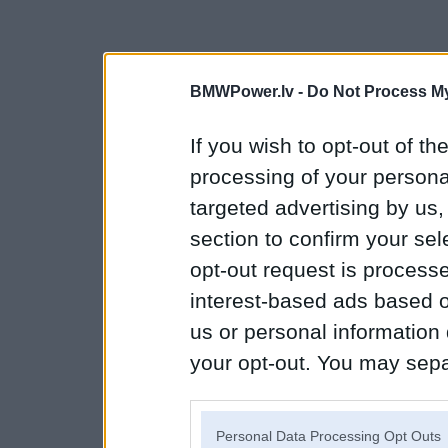
BMWPower.lv -
Do Not Process My
If you wish to opt-out of the
processing of your personal
targeted advertising by us
section to confirm your sel
opt-out request is proces
interest-based ads based o
us or personal information d
your opt-out. You may separ
disclosure of your personal
IAB’s list of downstream pa
Personal Data Processing Opt Outs