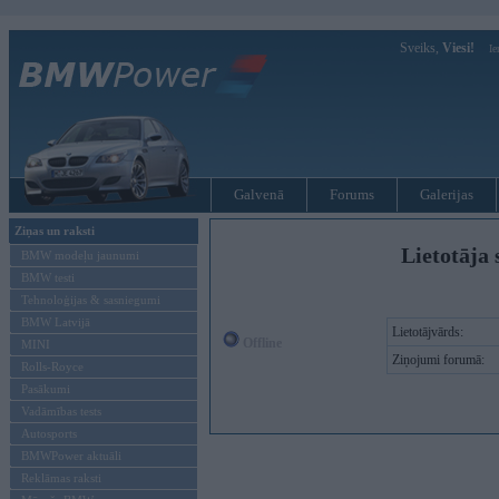
Sveiks,
Viesi!
Ie
Galvenā
Forums
Galerijas
Ziņas un raksti
Lietotāja 
BMW modeļu jaunumi
BMW testi
Tehnoloģijas & sasniegumi
BMW Latvijā
Lietotājvārds:
Offline
MINI
Ziņojumi forumā:
Rolls-Royce
Pasākumi
Vadāmības tests
Autosports
BMWPower aktuāli
Reklāmas raksti