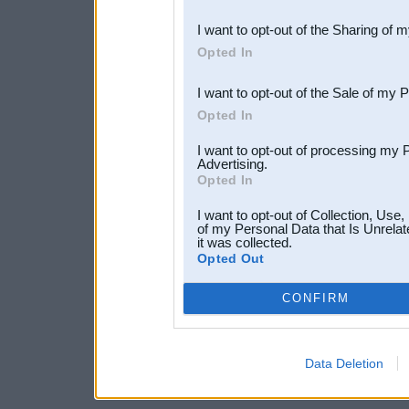
also be disclosed by us to 
I want to opt-out of the Sharing of 
Downstream Participants
th
Opted In
third parties.
I want to opt-out of the Sale of my 
Opted In
I want to opt-out of processing my 
Advertising.
Opted In
I want to opt-out of Collection, Use
of my Personal Data that Is Unrelat
it was collected.
Opted Out
CONFIRM
Data Deletion