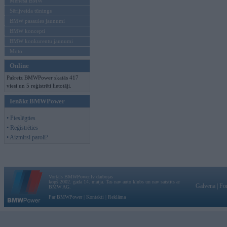
Mēneša BMW
Sērijveida tūnings
BMW pasaules jaunumi
BMW koncepti
BMW konkurentu jaunumi
Moto
Online
Pašreiz BMWPower skatās 417
viesi un 5 reģistrēti lietotāji.
Ienākt BMWPower
• Pieslēgties
• Reģistrēties
• Aizmirsi paroli?
Vortāls BMWPower.lv darbojas
kopš 2002. gada 14. maija. Tas nav auto klubs un nav saistīts ar
Galvena
|
Fo
BMW AG.
Par BMWPower
|
Kontakti
|
Reklāma