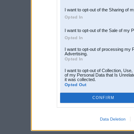
also be disclosed by us to 
I want to opt-out of the Sharing of 
Downstream Participants
th
Opted In
third parties.
I want to opt-out of the Sale of my 
Opted In
I want to opt-out of processing my 
Advertising.
Opted In
I want to opt-out of Collection, Use
of my Personal Data that Is Unrelat
it was collected.
Opted Out
CONFIRM
Data Deletion