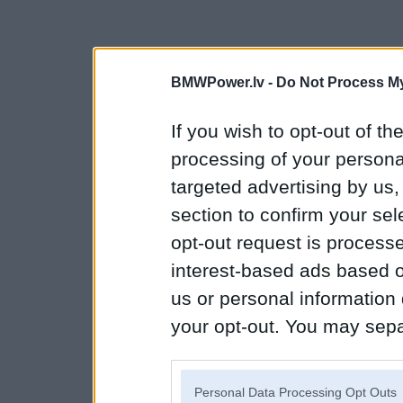
BMWPower.lv -
Do Not Process My
If you wish to opt-out of the
processing of your personal
targeted advertising by us
section to confirm your sel
opt-out request is proces
interest-based ads based o
us or personal information d
your opt-out. You may separ
disclosure of your personal
IAB’s list of downstream pa
Personal Data Processing Opt Outs