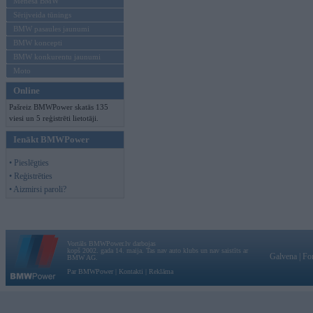
Mēneša BMW
Sērijveida tūnings
BMW pasaules jaunumi
BMW koncepti
BMW konkurentu jaunumi
Moto
Online
Pašreiz BMWPower skatās 135
viesi un 5 reģistrēti lietotāji.
Ienākt BMWPower
• Pieslēgties
• Reģistrēties
• Aizmirsi paroli?
Vortāls BMWPower.lv darbojas
kopš 2002. gada 14. maija. Tas nav auto klubs un nav saistīts ar
Galvena
|
Fo
BMW AG.
Par BMWPower
|
Kontakti
|
Reklāma