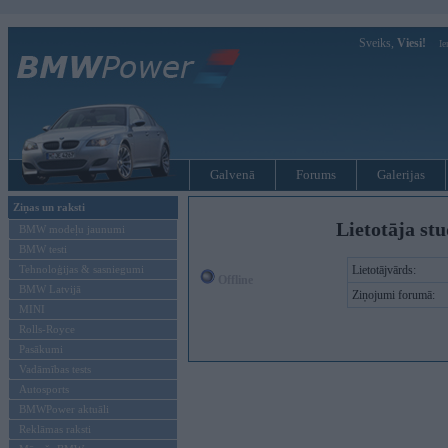
Sveiks,
Viesi!
Ie
Galvenā
Forums
Galerijas
Ziņas un raksti
Lietotāja stu
BMW modeļu jaunumi
BMW testi
Tehnoloģijas & sasniegumi
Lietotājvārds:
Offline
BMW Latvijā
Ziņojumi forumā:
MINI
Rolls-Royce
Pasākumi
Vadāmības tests
Autosports
BMWPower aktuāli
Reklāmas raksti