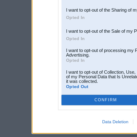
also be disclosed by us to 
I want to opt-out of the Sharing of 
Downstream Participants
th
Opted In
third parties.
I want to opt-out of the Sale of my 
Opted In
I want to opt-out of processing my 
Advertising.
Opted In
I want to opt-out of Collection, Use
of my Personal Data that Is Unrelat
it was collected.
Opted Out
CONFIRM
Data Deletion