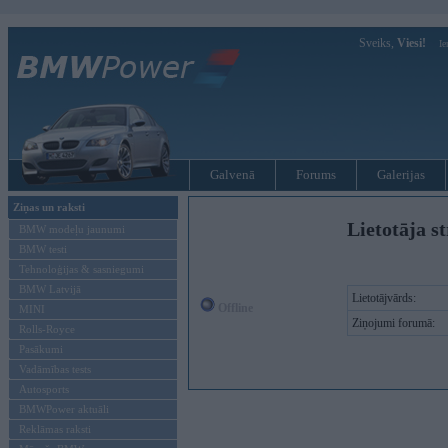
Sveiks,
Viesi!
Ie
Galvenā
Forums
Galerijas
Ziņas un raksti
Lietotāja st
BMW modeļu jaunumi
BMW testi
Tehnoloģijas & sasniegumi
BMW Latvijā
Lietotājvārds:
Offline
MINI
Ziņojumi forumā:
Rolls-Royce
Pasākumi
Vadāmības tests
Autosports
BMWPower aktuāli
Reklāmas raksti