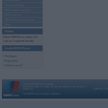
Mēneša BMW
Sērijveida tūnings
BMW pasaules jaunumi
BMW koncepti
BMW konkurentu jaunumi
Moto
Online
Pašreiz BMWPower skatās 103
viesi un 2 reģistrēti lietotāji.
Ienākt BMWPower
• Pieslēgties
• Reģistrēties
• Aizmirsi paroli?
Vortāls BMWPower.lv darbojas
kopš 2002. gada 14. maija. Tas nav auto klubs un nav saistīts ar
Galvena
|
Fo
BMW AG.
Par BMWPower
|
Kontakti
|
Reklāma