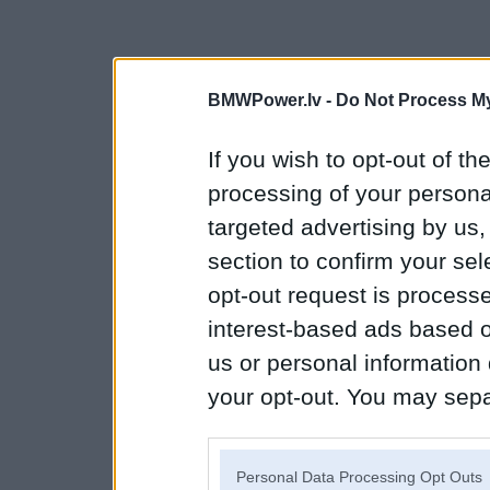
BMWPower.lv -
Do Not Process My
If you wish to opt-out of the
processing of your personal
targeted advertising by us
section to confirm your sel
opt-out request is proces
interest-based ads based o
us or personal information d
your opt-out. You may separ
disclosure of your personal
IAB’s list of downstream pa
Personal Data Processing Opt Outs