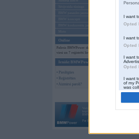
Mēneša BMW
Persona
Sērijveida tūnings
BMW pasaules jaunumi
I want t
BMW koncepti
Opted 
BMW konkurentu jaunumi
Moto
I want t
Online
Opted 
Pašreiz BMWPower skatās 130
viesi un 7 reģistrēti lietotāji.
I want 
Advertis
Ienākt BMWPower
Opted 
• Pieslēgties
• Reģistrēties
I want t
of my P
• Aizmirsi paroli?
was col
Opted 
Vortāls BMWPower.lv darbojas
kopš 2002. gada 14. maija. Tas nav auto klubs
BMW AG.
Par BMWPower
|
Kontakti
|
Reklāma