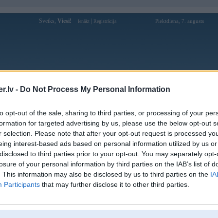
Sveiks,
Viesi!
|
Piektdiena, 7. augusts
Ienākt
Reģistrācija
Forums
Galerijas
Reģistrācija
Lietotāji
Meklētājs
.lv -
Do Not Process My Personal Information
Lietotāja strikis profils
to opt-out of the sale, sharing to third parties, or processing of your per
formation for targeted advertising by us, please use the below opt-out s
Pēdējo reizi manīts: 09. Feb 2014, 21:27
r selection. Please note that after your opt-out request is processed y
eing interest-based ads based on personal information utilized by us or
Lietotājvārds:
strikis
disclosed to third parties prior to your opt-out. You may separately opt-
Pilsēta:
Rīga
losure of your personal information by third parties on the IAB’s list of
E-30 2.5 nemotoru un sturi
Braucu ar:
. This information may also be disclosed by us to third parties on the
IA
bardacoka,tukshu baaku...
Participants
that may further disclose it to other third parties.
Nodarbošanās:
cepju,vaaru,smoreeju...
Intereses:
show me Your tiiitttttsssss
Ziņojumi forumā:
269