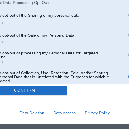
l Data Processing Opt Outs
Pēdējie ziņojumi forumā
[
]
o opt-out of the Sharing of my personal data.
In
o opt-out of the Sale of my Personal Data.
In
to opt-out of processing my Personal Data for Targeted
ing.
In
o opt-out of Collection, Use, Retention, Sale, and/or Sharing
ersonal Data that Is Unrelated with the Purposes for which it
lected.
Out
CONFIRM
 un nav saistīts ar
Galvena
|
Forums
|
Galerijas
|
Reģistrācija
|
Lietotaāji
|
Meklētājs
|
Reklā
Data Deletion
Data Access
Privacy Policy