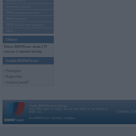
Mēneša BMW
Sērijveida tūnings
BMW pasaules jaunumi
BMW koncepti
BMW konkurentu jaunumi
Moto
Online
Pašreiz BMWPower skatās 179
viesi un 2 reģistrēti lietotāji.
Ienākt BMWPower
• Pieslēgties
• Reģistrēties
• Aizmirsi paroli?
Vortāls BMWPower.lv darbojas
kopš 2002. gada 14. maija. Tas nav auto klubs un nav saistīts ar
Galvena
|
Fo
BMW AG.
Par BMWPower
|
Kontakti
|
Reklāma