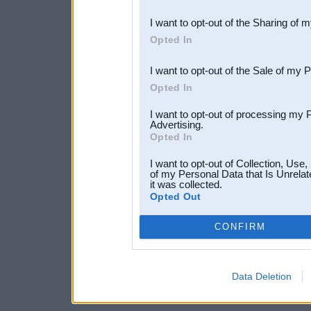
also be disclosed by us to 
I want to opt-out of the Sharing of 
Downstream Participants
th
Opted In
third parties.
I want to opt-out of the Sale of my 
Opted In
I want to opt-out of processing my 
Advertising.
Opted In
I want to opt-out of Collection, Use
of my Personal Data that Is Unrelat
it was collected.
Opted Out
CONFIRM
Data Deletion