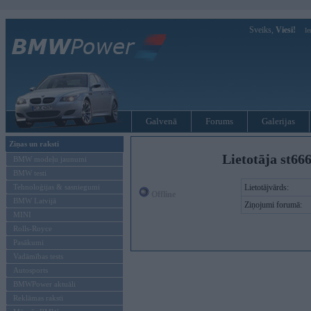
Sveiks,
Viesi!
Ie
Galvenā
Forums
Galerijas
Ziņas un raksti
Lietotāja st66
BMW modeļu jaunumi
BMW testi
Tehnoloģijas & sasniegumi
Lietotājvārds:
Offline
BMW Latvijā
Ziņojumi forumā:
MINI
Rolls-Royce
Pasākumi
Vadāmības tests
Autosports
BMWPower aktuāli
Reklāmas raksti