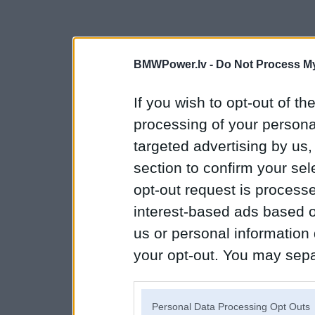
BMWPower.lv -
Do Not Process My
If you wish to opt-out of the
processing of your personal
targeted advertising by us
section to confirm your sel
opt-out request is proces
interest-based ads based o
us or personal information d
your opt-out. You may separ
disclosure of your personal
IAB’s list of downstream pa
Personal Data Processing Opt Outs