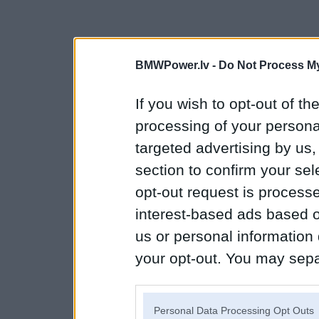
BMWPower.lv -
Do Not Process My
If you wish to opt-out of the
processing of your personal
targeted advertising by us
section to confirm your sel
opt-out request is proces
interest-based ads based o
us or personal information d
your opt-out. You may separ
disclosure of your personal
IAB’s list of downstream pa
Personal Data Processing Opt Outs