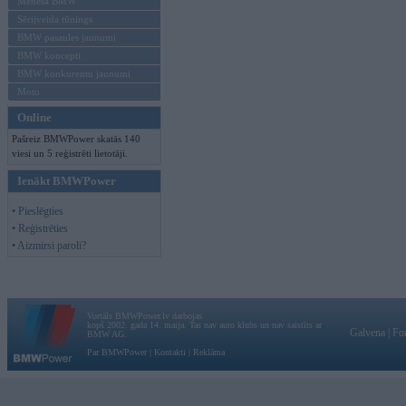
Mēneša BMW
Sērijveida tūnings
BMW pasaules jaunumi
BMW koncepti
BMW konkurentu jaunumi
Moto
Online
Pašreiz BMWPower skatās 140
viesi un 5 reģistrēti lietotāji.
Ienākt BMWPower
• Pieslēgties
• Reģistrēties
• Aizmirsi paroli?
Vortāls BMWPower.lv darbojas
kopš 2002. gada 14. maija. Tas nav auto klubs un nav saistīts ar
Galvena
|
Fo
BMW AG.
Par BMWPower
|
Kontakti
|
Reklāma