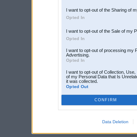
also be disclosed by us to 
I want to opt-out of the Sharing of 
Downstream Participants
th
Opted In
third parties.
I want to opt-out of the Sale of my 
Opted In
I want to opt-out of processing my 
Advertising.
Opted In
I want to opt-out of Collection, Use
of my Personal Data that Is Unrelat
it was collected.
Opted Out
CONFIRM
Data Deletion