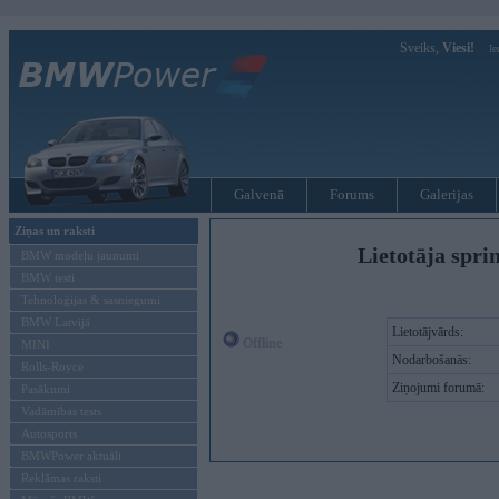
Sveiks,
Viesi!
Ie
Galvenā
Forums
Galerijas
Ziņas un raksti
Lietotāja spri
BMW modeļu jaunumi
BMW testi
Tehnoloģijas & sasniegumi
BMW Latvijā
Lietotājvārds:
Offline
MINI
Nodarbošanās:
Rolls-Royce
Ziņojumi forumā:
Pasākumi
Vadāmības tests
Autosports
BMWPower aktuāli
Reklāmas raksti