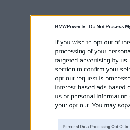
BMWPower.lv -
Do Not Process My
If you wish to opt-out of the
processing of your personal
targeted advertising by us
section to confirm your sel
opt-out request is proces
interest-based ads based o
us or personal information d
your opt-out. You may separ
disclosure of your personal
IAB’s list of downstream pa
Personal Data Processing Opt Outs