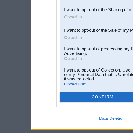
also be disclosed by us to 
I want to opt-out of the Sharing of 
Downstream Participants
th
Opted In
third parties.
I want to opt-out of the Sale of my 
Opted In
I want to opt-out of processing my 
Advertising.
Opted In
I want to opt-out of Collection, Use
of my Personal Data that Is Unrelat
it was collected.
Opted Out
CONFIRM
Data Deletion