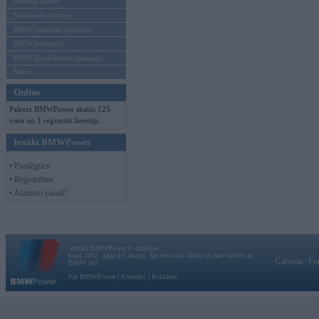
Mēneša BMW
Sērijveida tūnings
BMW pasaules jaunumi
BMW koncepti
BMW konkurentu jaunumi
Moto
Online
Pašreiz BMWPower skatās 125
viesi un 1 reģistrēti lietotāji.
Ienākt BMWPower
• Pieslēgties
• Reģistrēties
• Aizmirsi paroli?
Vortāls BMWPower.lv darbojas
kopš 2002. gada 14. maija. Tas nav auto klubs un nav saistīts ar
Galvena
|
Fo
BMW AG.
Par BMWPower
|
Kontakti
|
Reklāma