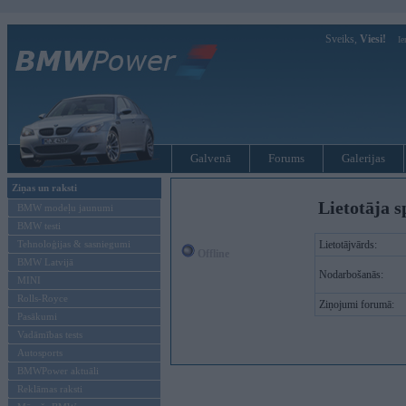
Sveiks,
Viesi!
Ie
Galvenā
Forums
Galerijas
Ziņas un raksti
Lietotāja s
BMW modeļu jaunumi
BMW testi
Tehnoloģijas & sasniegumi
Lietotājvārds:
Offline
BMW Latvijā
Nodarbošanās:
MINI
Rolls-Royce
Ziņojumi forumā:
Pasākumi
Vadāmības tests
Autosports
BMWPower aktuāli
Reklāmas raksti