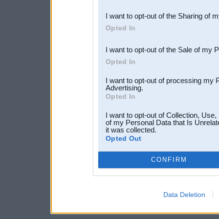
also be disclosed by us to 
I want to opt-out of the Sharing of 
Downstream Participants
th
Opted In
third parties.
I want to opt-out of the Sale of my 
Opted In
I want to opt-out of processing my 
Advertising.
Opted In
I want to opt-out of Collection, Use
of my Personal Data that Is Unrelat
it was collected.
Opted Out
CONFIRM
Data Deletion