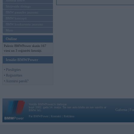
Mēneša BMW
Sērijveida tūnings
BMW pasaules jaunumi
BMW koncepti
BMW konkurentu jaunumi
Moto
Online
Pašreiz BMWPower skatās 167
viesi un 3 reģistrēti lietotāji.
Ienākt BMWPower
• Pieslēgties
• Reģistrēties
• Aizmirsi paroli?
Vortāls BMWPower.lv darbojas
kopš 2002. gada 14. maija. Tas nav auto klubs un nav saistīts ar
Galvena
|
Fo
BMW AG.
Par BMWPower
|
Kontakti
|
Reklāma