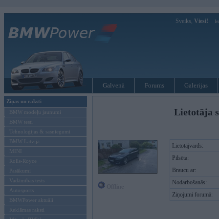
Sveiks,
Viesi!
Ie
Galvenā
Forums
Galerijas
Ziņas un raksti
Lietotāja s
BMW modeļu jaunumi
BMW testi
Tehnoloģijas & sasniegumi
BMW Latvijā
Lietotājvārds:
MINI
Pilsēta:
Rolls-Royce
Braucu ar:
Pasākumi
Vadāmības tests
Nodarbošanās:
Offline
Autosports
Ziņojumi forumā:
BMWPower aktuāli
Reklāmas raksti