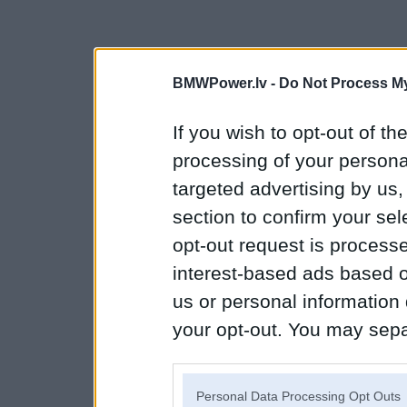
BMWPower.lv -
Do Not Process My
If you wish to opt-out of the
processing of your personal
targeted advertising by us
section to confirm your sel
opt-out request is proces
interest-based ads based o
us or personal information d
your opt-out. You may separ
disclosure of your personal
IAB’s list of downstream pa
Personal Data Processing Opt Outs