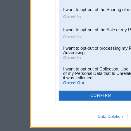
also be disclosed by us to 
I want to opt-out of the Sharing of 
Downstream Participants
th
Opted In
third parties.
I want to opt-out of the Sale of my 
Opted In
I want to opt-out of processing my 
Advertising.
Opted In
I want to opt-out of Collection, Use
of my Personal Data that Is Unrelat
it was collected.
Opted Out
CONFIRM
Data Deletion