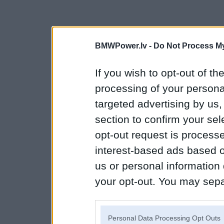
BMWPower.lv -
Do Not Process My
If you wish to opt-out of the
processing of your personal
targeted advertising by us
section to confirm your sel
opt-out request is proces
interest-based ads based o
us or personal information d
your opt-out. You may separ
disclosure of your personal
IAB’s list of downstream pa
Personal Data Processing Opt Outs