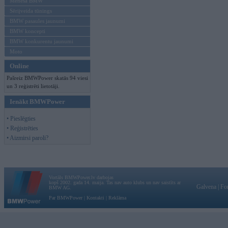
Mēneša BMW
Sērijveida tūnings
BMW pasaules jaunumi
BMW koncepti
BMW konkurentu jaunumi
Moto
Online
Pašreiz BMWPower skatās 94 viesi
un 3 reģistrēti lietotāji.
Ienākt BMWPower
• Pieslēgties
• Reģistrēties
• Aizmirsi paroli?
Vortāls BMWPower.lv darbojas
kopš 2002. gada 14. maija. Tas nav auto klubs un nav saistīts ar
Galvena
|
Fo
BMW AG.
Par BMWPower
|
Kontakti
|
Reklāma