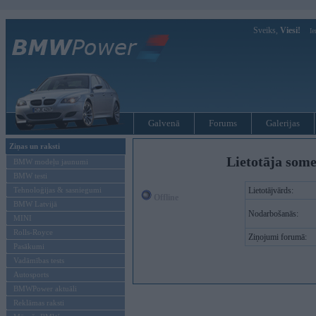
Sveiks,
Viesi!
Ie
Galvenā
Forums
Galerijas
Ziņas un raksti
Lietotāja some
BMW modeļu jaunumi
BMW testi
Tehnoloģijas & sasniegumi
Lietotājvārds:
Offline
BMW Latvijā
Nodarbošanās:
MINI
Rolls-Royce
Ziņojumi forumā:
Pasākumi
Vadāmības tests
Autosports
BMWPower aktuāli
Reklāmas raksti