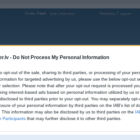
Sveiks,
Viesi!
|
Piektdiena, 7. augusts
Ienākt
Reģistrācija
Forums
Galerijas
Reģistrācija
Lietotāji
Meklētājs
.lv -
Do Not Process My Personal Information
Lietotāja soikeosenet profils
to opt-out of the sale, sharing to third parties, or processing of your per
formation for targeted advertising by us, please use the below opt-out s
Lietotājvārds:
soikeosenet
r selection. Please note that after your opt-out request is processed y
eing interest-based ads based on personal information utilized by us or
Ziņojumi forumā:
0
disclosed to third parties prior to your opt-out. You may separately opt-
Pēdējie ziņojumi forumā
[
]
losure of your personal information by third parties on the IAB’s list of
. This information may also be disclosed by us to third parties on the
IA
Participants
that may further disclose it to other third parties.