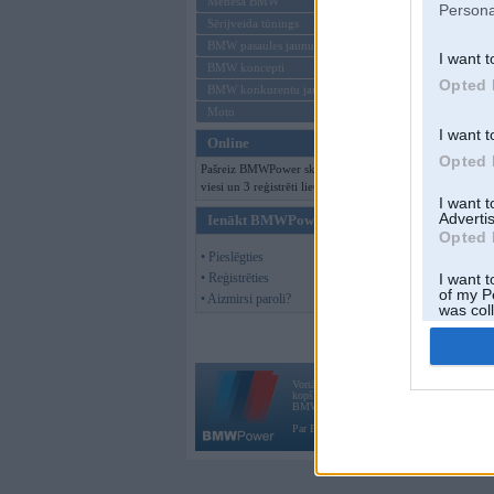
Mēneša BMW
Persona
Sērijveida tūnings
BMW pasaules jaunumi
I want t
BMW koncepti
Opted 
BMW konkurentu jaunumi
Moto
I want t
Online
Opted 
Pašreiz BMWPower skatās 105
viesi un 3 reģistrēti lietotāji.
I want 
Advertis
Ienākt BMWPower
Opted 
• Pieslēgties
• Reģistrēties
I want t
of my P
• Aizmirsi paroli?
was col
Opted 
Vortāls BMWPower.lv darbojas
kopš 2002. gada 14. maija. Tas nav auto klubs
BMW AG.
Par BMWPower
|
Kontakti
|
Reklāma