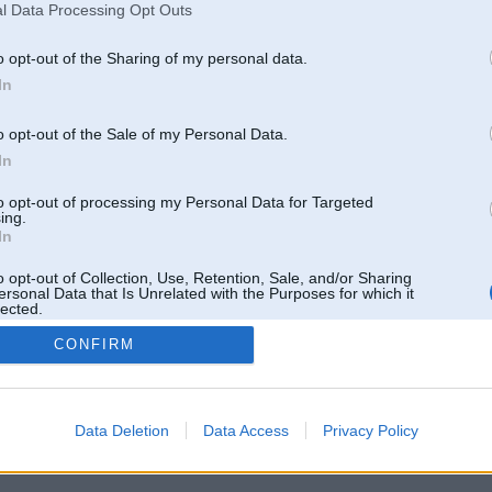
l Data Processing Opt Outs
o opt-out of the Sharing of my personal data.
In
o opt-out of the Sale of my Personal Data.
In
to opt-out of processing my Personal Data for Targeted
ing.
In
o opt-out of Collection, Use, Retention, Sale, and/or Sharing
ersonal Data that Is Unrelated with the Purposes for which it
lected.
Out
CONFIRM
 un nav saistīts ar
Galvena
|
Forums
|
Galerijas
|
Reģistrācija
|
Lietotaāji
|
Meklētājs
|
Reklā
Data Deletion
Data Access
Privacy Policy