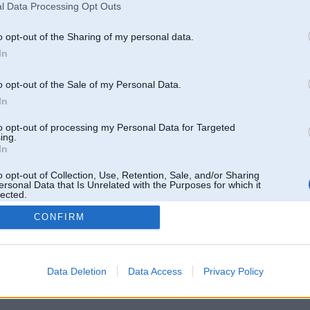
l Data Processing Opt Outs
o opt-out of the Sharing of my personal data.
In
o opt-out of the Sale of my Personal Data.
In
to opt-out of processing my Personal Data for Targeted
ing.
In
o opt-out of Collection, Use, Retention, Sale, and/or Sharing
ersonal Data that Is Unrelated with the Purposes for which it
lected.
Out
CONFIRM
 un nav saistīts ar
Galvena
|
Forums
|
Galerijas
|
Reģistrācija
|
Lietotaāji
|
Meklētājs
|
Reklā
Data Deletion
Data Access
Privacy Policy