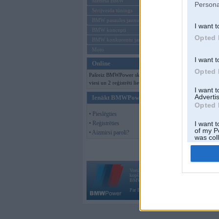
Mēneša BMW
Persona
Sērijveida tūnings
BMW pasaules jaunumi
I want t
BMW koncepti
Opted 
BMW konkurentu jaunumi
Moto
I want t
Online
Opted 
Pašreiz BMWPower skatās 159
viesi un 2 reģistrēti lietotāji.
I want 
Advertis
Ienākt BMWPower
Opted 
• Pieslēgties
• Reģistrēties
I want t
of my P
• Aizmirsi paroli?
was col
Opted 
Vortāls BMWPower.lv darbojas
kopš 2002. gada 14. maija. Tas nav auto klubs
BMW AG.
Par BMWPower
|
Kontakti
|
Reklāma