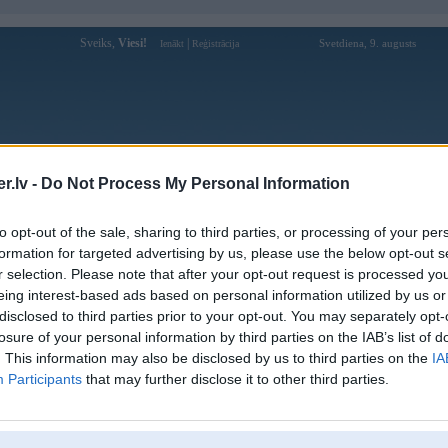
Sveiks,
Viesi!
|
Svetdiena, 9. augusts
Ienākt
Reģistrācija
Forums
Galerijas
Reģistrācija
Lietotāji
Meklētājs
.lv -
Do Not Process My Personal Information
Lietotāja soikeonhacai86net profils
to opt-out of the sale, sharing to third parties, or processing of your per
formation for targeted advertising by us, please use the below opt-out s
Lietotājvārds:
soikeonhacai86net
r selection. Please note that after your opt-out request is processed y
eing interest-based ads based on personal information utilized by us or
Ziņojumi forumā:
0
disclosed to third parties prior to your opt-out. You may separately opt-
Pēdējie ziņojumi forumā
[
]
losure of your personal information by third parties on the IAB’s list of
. This information may also be disclosed by us to third parties on the
IA
Participants
that may further disclose it to other third parties.