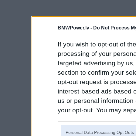
BMWPower.lv -
Do Not Process My
If you wish to opt-out of the
processing of your personal
targeted advertising by us
section to confirm your sel
opt-out request is proces
interest-based ads based o
us or personal information d
your opt-out. You may separ
disclosure of your personal
IAB’s list of downstream pa
Personal Data Processing Opt Outs