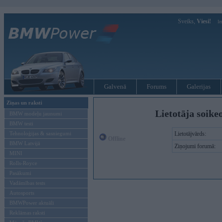
Sveiks,
Viesi!
Ie
Galvenā
Forums
Galerijas
Ziņas un raksti
Lietotāja soike
BMW modeļu jaunumi
BMW testi
Tehnoloģijas & sasniegumi
Lietotājvārds:
Offline
BMW Latvijā
Ziņojumi forumā:
MINI
Rolls-Royce
Pasākumi
Vadāmības tests
Autosports
BMWPower aktuāli
Reklāmas raksti