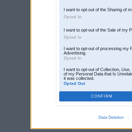
also be disclosed by us to 
I want to opt-out of the Sharing of 
Downstream Participants
th
Opted In
third parties.
I want to opt-out of the Sale of my 
Opted In
I want to opt-out of processing my 
Advertising.
Opted In
I want to opt-out of Collection, Use
of my Personal Data that Is Unrelat
it was collected.
Opted Out
CONFIRM
Data Deletion