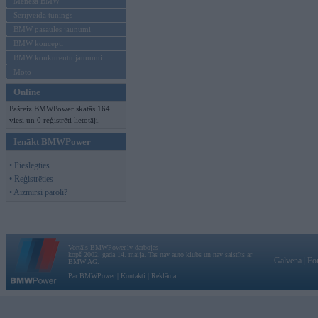
Mēneša BMW
Sērijveida tūnings
BMW pasaules jaunumi
BMW koncepti
BMW konkurentu jaunumi
Moto
Online
Pašreiz BMWPower skatās 164
viesi un 0 reģistrēti lietotāji.
Ienākt BMWPower
• Pieslēgties
• Reģistrēties
• Aizmirsi paroli?
Vortāls BMWPower.lv darbojas
kopš 2002. gada 14. maija. Tas nav auto klubs un nav saistīts ar
Galvena
|
Fo
BMW AG.
Par BMWPower
|
Kontakti
|
Reklāma