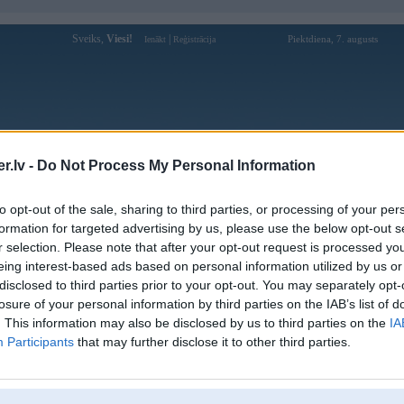
Sveiks,
Viesi!
|
Piektdiena, 7. augusts
Ienākt
Reģistrācija
Forums
Galerijas
Reģistrācija
Lietotāji
Meklētājs
.lv -
Do Not Process My Personal Information
Lietotāja soicau8386com profils
to opt-out of the sale, sharing to third parties, or processing of your per
formation for targeted advertising by us, please use the below opt-out s
Lietotājvārds:
soicau8386com
r selection. Please note that after your opt-out request is processed y
eing interest-based ads based on personal information utilized by us or
Soi Cầu 8386 - Soi Cầu 247 - Nuôi Lô
Nodarbošanās:
Kép Khung 3 Ngày TOP 1 Miền Bắc
disclosed to third parties prior to your opt-out. You may separately opt-
Ziņojumi forumā:
0
losure of your personal information by third parties on the IAB’s list of
. This information may also be disclosed by us to third parties on the
IA
Pēdējie ziņojumi forumā
[
]
Participants
that may further disclose it to other third parties.