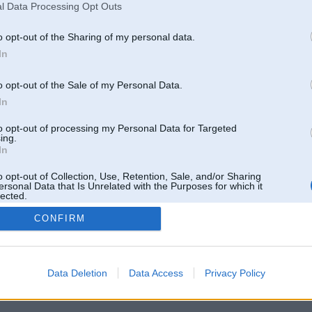
l Data Processing Opt Outs
o opt-out of the Sharing of my personal data.
In
o opt-out of the Sale of my Personal Data.
In
to opt-out of processing my Personal Data for Targeted
ing.
In
o opt-out of Collection, Use, Retention, Sale, and/or Sharing
ersonal Data that Is Unrelated with the Purposes for which it
lected.
Out
CONFIRM
 un nav saistīts ar
Galvena
|
Forums
|
Galerijas
|
Reģistrācija
|
Lietotaāji
|
Meklētājs
|
Reklā
Data Deletion
Data Access
Privacy Policy