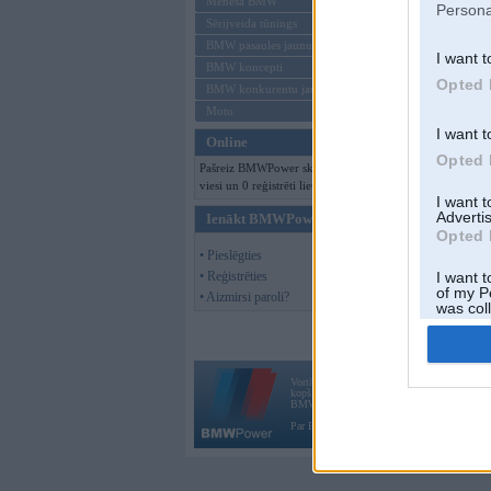
Mēneša BMW
Persona
Sērijveida tūnings
BMW pasaules jaunumi
I want t
BMW koncepti
Opted 
BMW konkurentu jaunumi
Moto
I want t
Online
Opted 
Pašreiz BMWPower skatās 100
viesi un 0 reģistrēti lietotāji.
I want 
Advertis
Ienākt BMWPower
Opted 
• Pieslēgties
• Reģistrēties
I want t
of my P
• Aizmirsi paroli?
was col
Opted 
Vortāls BMWPower.lv darbojas
kopš 2002. gada 14. maija. Tas nav auto klubs
BMW AG.
Par BMWPower
|
Kontakti
|
Reklāma