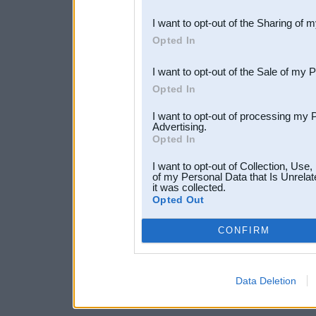
also be disclosed by us to 
I want to opt-out of the Sharing of 
Downstream Participants
th
Opted In
third parties.
I want to opt-out of the Sale of my 
Opted In
I want to opt-out of processing my 
Advertising.
Opted In
I want to opt-out of Collection, Use
of my Personal Data that Is Unrelat
it was collected.
Opted Out
CONFIRM
Data Deletion