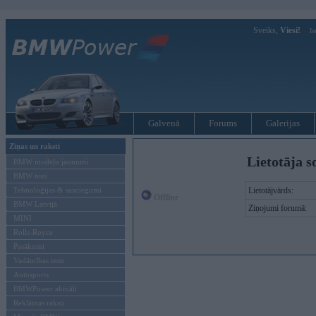
Sveiks,
Viesi!
Ie
Galvenā
Forums
Galerijas
Ziņas un raksti
Lietotāja s
BMW modeļu jaunumi
BMW testi
Tehnoloģijas & sasniegumi
Lietotājvārds:
Offline
BMW Latvijā
Ziņojumi forumā:
MINI
Rolls-Royce
Pasākumi
Vadāmības tests
Autosports
BMWPower aktuāli
Reklāmas raksti