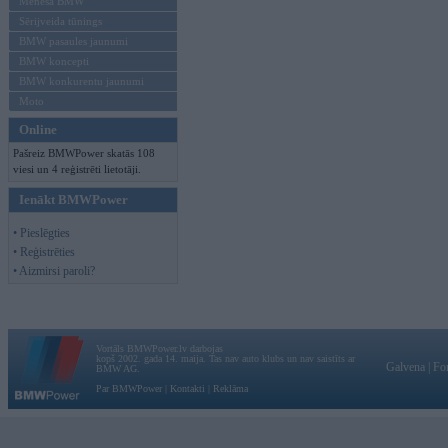
Mēneša BMW
Sērijveida tūnings
BMW pasaules jaunumi
BMW koncepti
BMW konkurentu jaunumi
Moto
Online
Pašreiz BMWPower skatās 108
viesi un 4 reģistrēti lietotāji.
Ienākt BMWPower
• Pieslēgties
• Reģistrēties
• Aizmirsi paroli?
Vortāls BMWPower.lv darbojas
kopš 2002. gada 14. maija. Tas nav auto klubs un nav saistīts ar
Galvena
|
Fo
BMW AG.
Par BMWPower
|
Kontakti
|
Reklāma