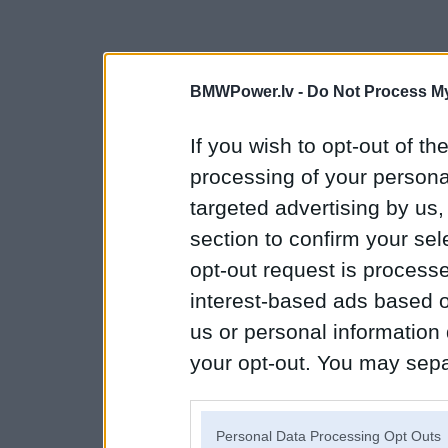
BMWPower.lv -
Do Not Process My
If you wish to opt-out of the
processing of your personal
targeted advertising by us
section to confirm your sel
opt-out request is proces
interest-based ads based o
us or personal information d
your opt-out. You may separ
disclosure of your personal
IAB’s list of downstream pa
Personal Data Processing Opt Outs