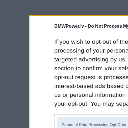
BMWPower.lv -
Do Not Process My
If you wish to opt-out of the
processing of your personal
targeted advertising by us
section to confirm your sel
opt-out request is proces
interest-based ads based o
us or personal information d
your opt-out. You may separ
disclosure of your personal
IAB’s list of downstream pa
Personal Data Processing Opt Outs