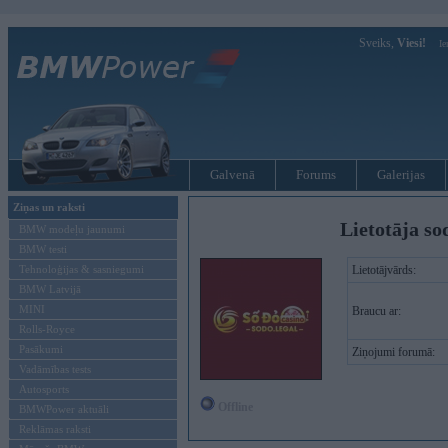
Sveiks,
Viesi!
Ie
Galvenā
Forums
Galerijas
Ziņas un raksti
Lietotāja so
BMW modeļu jaunumi
BMW testi
Tehnoloģijas & sasniegumi
Lietotājvārds:
BMW Latvijā
MINI
Braucu ar:
Rolls-Royce
Pasākumi
Ziņojumi forumā:
Vadāmības tests
Autosports
Offline
BMWPower aktuāli
Reklāmas raksti