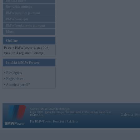
Mēneša BMW
Sērijveida tūnings
BMW pasaules jaunumi
BMW koncepti
BMW konkurentu jaunumi
Moto
Online
Pašreiz BMWPower skatās 208
viesi un 4 reģistrēti lietotāji.
Ienākt BMWPower
• Pieslēgties
• Reģistrēties
• Aizmirsi paroli?
Vortāls BMWPower.lv darbojas
kopš 2002. gada 14. maija. Tas nav auto klubs un nav saistīts ar
Galvena
|
Fo
BMW AG.
Par BMWPower
|
Kontakti
|
Reklāma