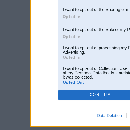
also be disclosed by us to 
I want to opt-out of the Sharing of 
Downstream Participants
th
Opted In
third parties.
I want to opt-out of the Sale of my 
Opted In
I want to opt-out of processing my 
Advertising.
Opted In
I want to opt-out of Collection, Use
of my Personal Data that Is Unrelat
it was collected.
Opted Out
CONFIRM
Data Deletion