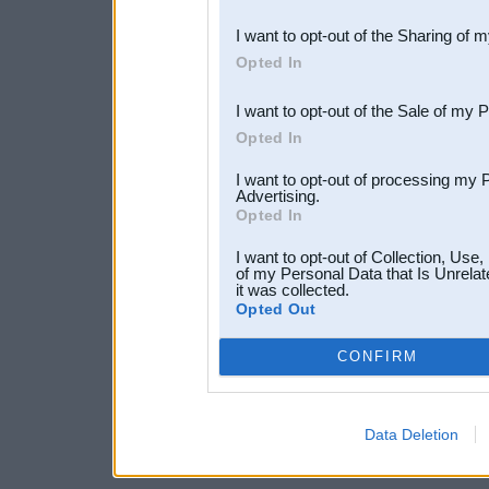
also be disclosed by us to 
I want to opt-out of the Sharing of 
Downstream Participants
th
Opted In
third parties.
I want to opt-out of the Sale of my 
Opted In
I want to opt-out of processing my 
Advertising.
Opted In
I want to opt-out of Collection, Use
of my Personal Data that Is Unrelat
it was collected.
Opted Out
CONFIRM
Data Deletion