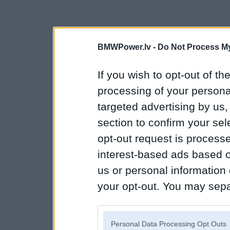
BMWPower.lv -
Do Not Process My
If you wish to opt-out of the
processing of your personal
targeted advertising by us
section to confirm your sel
opt-out request is proces
interest-based ads based o
us or personal information d
your opt-out. You may separ
disclosure of your personal
IAB’s list of downstream pa
Personal Data Processing Opt Outs