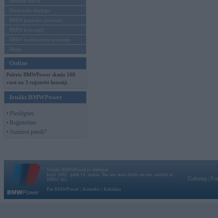
Mēneša BMW
Sērijveida tūnings
BMW pasaules jaunumi
BMW koncepti
BMW konkurentu jaunumi
Moto
Online
Pašreiz BMWPower skatās 168
viesi un 3 reģistrēti lietotāji.
Ienākt BMWPower
• Pieslēgties
• Reģistrēties
• Aizmirsi paroli?
Vortāls BMWPower.lv darbojas
kopš 2002. gada 14. maija. Tas nav auto klubs un nav saistīts ar
Galvena
|
Fo
BMW AG.
Par BMWPower
|
Kontakti
|
Reklāma