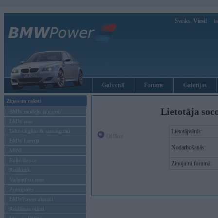
Sveiks,
Viesi!
Ie
Galvenā
Forums
Galerijas
Ziņas un raksti
Lietotāja soco
BMW modeļu jaunumi
BMW testi
Tehnoloģijas & sasniegumi
Lietotājvārds:
Offline
BMW Latvijā
Nodarbošanās:
MINI
Rolls-Royce
Ziņojumi forumā:
Pasākumi
Vadāmības tests
Autosports
BMWPower aktuāli
Reklāmas raksti