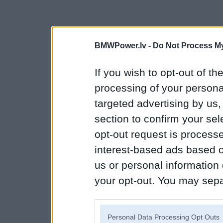
BMWPower.lv -
Do Not Process My
If you wish to opt-out of the
processing of your personal
targeted advertising by us
section to confirm your sel
opt-out request is proces
interest-based ads based o
us or personal information d
your opt-out. You may separ
disclosure of your personal
IAB’s list of downstream pa
Personal Data Processing Opt Outs