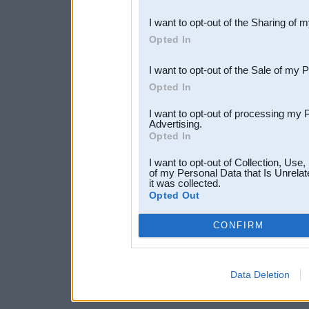
also be disclosed by us to 
I want to opt-out of the Sharing of 
Downstream Participants
th
Opted In
third parties.
I want to opt-out of the Sale of my 
Opted In
I want to opt-out of processing my 
Advertising.
Opted In
I want to opt-out of Collection, Use
of my Personal Data that Is Unrelat
it was collected.
Opted Out
CONFIRM
Data Deletion