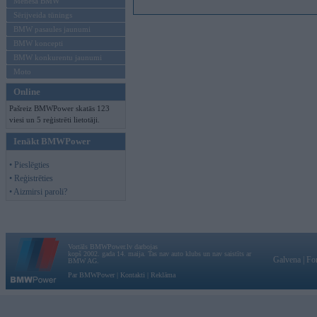
Mēneša BMW
Sērijveida tūnings
BMW pasaules jaunumi
BMW koncepti
BMW konkurentu jaunumi
Moto
Online
Pašreiz BMWPower skatās 123
viesi un 5 reģistrēti lietotāji.
Ienākt BMWPower
• Pieslēgties
• Reģistrēties
• Aizmirsi paroli?
Vortāls BMWPower.lv darbojas
kopš 2002. gada 14. maija. Tas nav auto klubs un nav saistīts ar
Galvena
|
Fo
BMW AG.
Par BMWPower
|
Kontakti
|
Reklāma