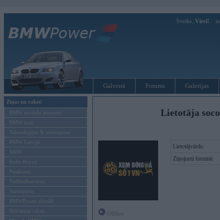
Sveiks,
Viesi!
Ie
Galvenā
Forums
Galerijas
Ziņas un raksti
Lietotāja soco
BMW modeļu jaunumi
BMW testi
Tehnoloģijas & sasniegumi
BMW Latvijā
Lietotājvārds:
MINI
Ziņojumi forumā:
Rolls-Royce
Pasākumi
Vadāmības tests
Autosports
BMWPower aktuāli
Reklāmas raksti
Offline