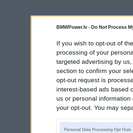
BMWPower.lv -
Do Not Process My
If you wish to opt-out of the
processing of your personal
targeted advertising by us
section to confirm your sel
opt-out request is proces
interest-based ads based o
us or personal information d
your opt-out. You may separ
disclosure of your personal
IAB’s list of downstream pa
Personal Data Processing Opt Outs