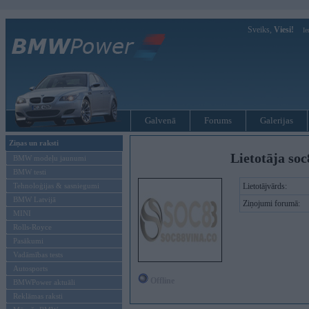
Sveiks,
Viesi!
Ie
Galvenā
Forums
Galerijas
Ziņas un raksti
Lietotāja soc
BMW modeļu jaunumi
BMW testi
Tehnoloģijas & sasniegumi
Lietotājvārds:
BMW Latvijā
Ziņojumi forumā:
MINI
Rolls-Royce
Pasākumi
Vadāmības tests
Autosports
Offline
BMWPower aktuāli
Reklāmas raksti