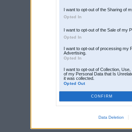
also be disclosed by us to 
I want to opt-out of the Sharing of 
Downstream Participants
th
Opted In
third parties.
I want to opt-out of the Sale of my 
Opted In
I want to opt-out of processing my 
Advertising.
Opted In
I want to opt-out of Collection, Use
of my Personal Data that Is Unrelat
it was collected.
Opted Out
CONFIRM
Data Deletion