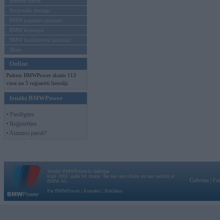
Mēneša BMW
Sērijveida tūnings
BMW pasaules jaunumi
BMW koncepti
BMW konkurentu jaunumi
Moto
Online
Pašreiz BMWPower skatās 113
viesi un 5 reģistrēti lietotāji.
Ienākt BMWPower
• Pieslēgties
• Reģistrēties
• Aizmirsi paroli?
Vortāls BMWPower.lv darbojas
kopš 2002. gada 14. maija. Tas nav auto klubs un nav saistīts ar
Galvena
|
Fo
BMW AG.
Par BMWPower
|
Kontakti
|
Reklāma