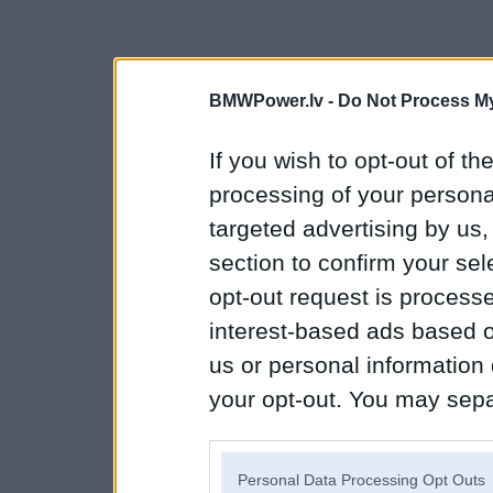
BMWPower.lv -
Do Not Process My
If you wish to opt-out of the
processing of your personal
targeted advertising by us
section to confirm your sel
opt-out request is proces
interest-based ads based o
us or personal information d
your opt-out. You may separ
disclosure of your personal
IAB’s list of downstream pa
Personal Data Processing Opt Outs