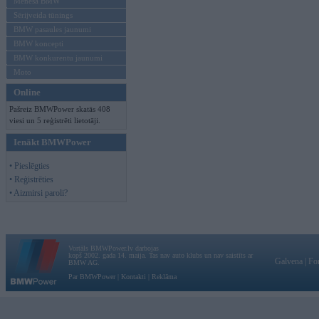
Mēneša BMW
Sērijveida tūnings
BMW pasaules jaunumi
BMW koncepti
BMW konkurentu jaunumi
Moto
Online
Pašreiz BMWPower skatās 408
viesi un 5 reģistrēti lietotāji.
Ienākt BMWPower
• Pieslēgties
• Reģistrēties
• Aizmirsi paroli?
Vortāls BMWPower.lv darbojas
kopš 2002. gada 14. maija. Tas nav auto klubs un nav saistīts ar
Galvena
|
Fo
BMW AG.
Par BMWPower
|
Kontakti
|
Reklāma