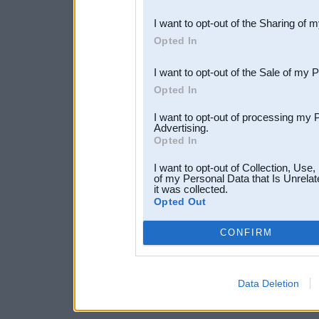
also be disclosed by us to 
I want to opt-out of the Sharing of 
Downstream Participants
th
Opted In
third parties.
I want to opt-out of the Sale of my 
Opted In
I want to opt-out of processing my 
Advertising.
Opted In
I want to opt-out of Collection, Use
of my Personal Data that Is Unrelat
it was collected.
Opted Out
CONFIRM
Data Deletion