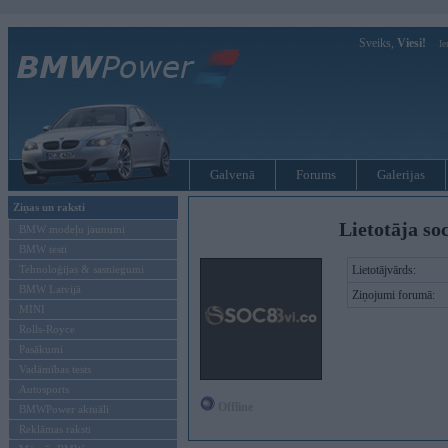
Sveiks,
Viesi!
Ie
Galvenā
Forums
Galerijas
Ziņas un raksti
Lietotāja so
BMW modeļu jaunumi
BMW testi
Tehnoloģijas & sasniegumi
Lietotājvārds:
BMW Latvijā
Ziņojumi forumā:
MINI
Rolls-Royce
Pasākumi
Vadāmības tests
Autosports
Offline
BMWPower aktuāli
Reklāmas raksti