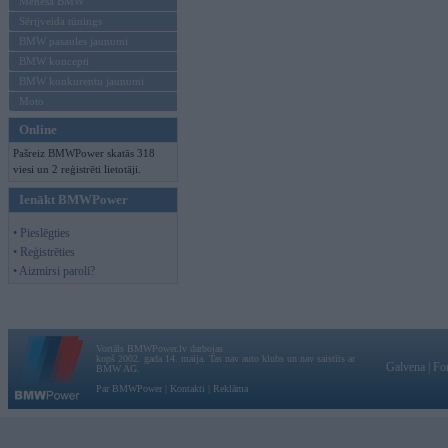
Mēneša BMW
Sērijveida tūnings
BMW pasaules jaunumi
BMW koncepti
BMW konkurentu jaunumi
Moto
Online
Pašreiz BMWPower skatās 318
viesi un 2 reģistrēti lietotāji.
Ienākt BMWPower
• Pieslēgties
• Reģistrēties
• Aizmirsi paroli?
Vortāls BMWPower.lv darbojas
kopš 2002. gada 14. maija. Tas nav auto klubs un nav saistīts ar
Galvena
|
Fo
BMW AG.
Par BMWPower
|
Kontakti
|
Reklāma