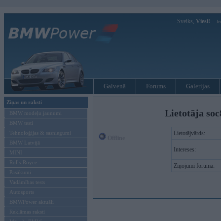
Sveiks,
Viesi!
Ie
Galvenā
Forums
Galerijas
Ziņas un raksti
Lietotāja soc
BMW modeļu jaunumi
BMW testi
Tehnoloģijas & sasniegumi
Lietotājvārds:
Offline
BMW Latvijā
Intereses:
MINI
Rolls-Royce
Ziņojumi forumā:
Pasākumi
Vadāmības tests
Autosports
BMWPower aktuāli
Reklāmas raksti