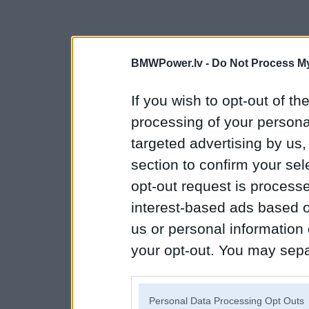
BMWPower.lv -
Do Not Process My
If you wish to opt-out of the
processing of your personal
targeted advertising by us
section to confirm your sel
opt-out request is proces
interest-based ads based o
us or personal information d
your opt-out. You may separ
disclosure of your personal
IAB’s list of downstream pa
Personal Data Processing Opt Outs