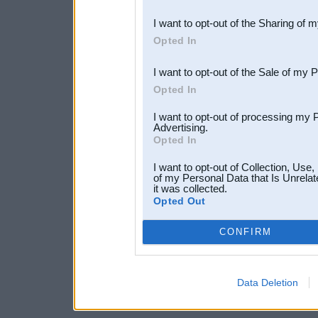
also be disclosed by us to 
I want to opt-out of the Sharing of 
Downstream Participants
th
Opted In
third parties.
I want to opt-out of the Sale of my 
Opted In
I want to opt-out of processing my 
Advertising.
Opted In
I want to opt-out of Collection, Use
of my Personal Data that Is Unrelat
it was collected.
Opted Out
CONFIRM
Data Deletion