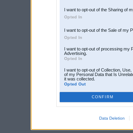
also be disclosed by us to 
I want to opt-out of the Sharing of 
Downstream Participants
th
Opted In
third parties.
I want to opt-out of the Sale of my 
Opted In
I want to opt-out of processing my 
Advertising.
Opted In
I want to opt-out of Collection, Use
of my Personal Data that Is Unrelat
it was collected.
Opted Out
CONFIRM
Data Deletion