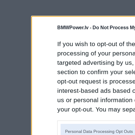
BMWPower.lv -
Do Not Process My
If you wish to opt-out of the
processing of your personal
targeted advertising by us
section to confirm your sel
opt-out request is proces
interest-based ads based o
us or personal information d
your opt-out. You may separ
disclosure of your personal
IAB’s list of downstream pa
Personal Data Processing Opt Outs