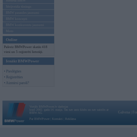
Mēneša BMW
Sērijveida tūnings
BMW pasaules jaunumi
BMW koncepti
BMW konkurentu jaunumi
Moto
Online
Pašreiz BMWPower skatās 418
viesi un 5 reģistrēti lietotāji.
Ienākt BMWPower
• Pieslēgties
• Reģistrēties
• Aizmirsi paroli?
Vortāls BMWPower.lv darbojas
kopš 2002. gada 14. maija. Tas nav auto klubs un nav saistīts ar
Galvena
|
Fo
BMW AG.
Par BMWPower
|
Kontakti
|
Reklāma