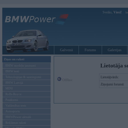
Sveiks,
Viesi!
Ie
Galvenā
Forums
Galerijas
Ziņas un raksti
Lietotāja s
BMW modeļu jaunumi
BMW testi
Tehnoloģijas & sasniegumi
Lietotājvārds:
Offline
BMW Latvijā
Ziņojumi forumā:
MINI
Rolls-Royce
Pasākumi
Vadāmības tests
Autosports
BMWPower aktuāli
Reklāmas raksti