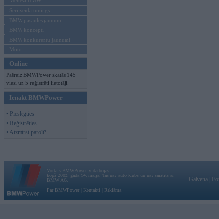
Mēneša BMW
Sērijveida tūnings
BMW pasaules jaunumi
BMW koncepti
BMW konkurentu jaunumi
Moto
Online
Pašreiz BMWPower skatās 145
viesi un 5 reģistrēti lietotāji.
Ienākt BMWPower
• Pieslēgties
• Reģistrēties
• Aizmirsi paroli?
Vortāls BMWPower.lv darbojas
kopš 2002. gada 14. maija. Tas nav auto klubs un nav saistīts ar
Galvena
|
Fo
BMW AG.
Par BMWPower
|
Kontakti
|
Reklāma