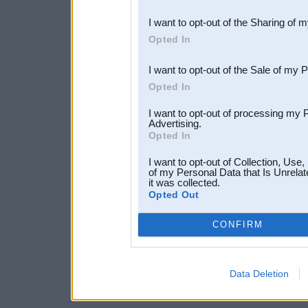
also be disclosed by us to 
I want to opt-out of the Sharing of 
Downstream Participants
th
Opted In
third parties.
I want to opt-out of the Sale of my 
Opted In
I want to opt-out of processing my 
Advertising.
Opted In
I want to opt-out of Collection, Use
of my Personal Data that Is Unrelat
it was collected.
Opted Out
CONFIRM
Data Deletion