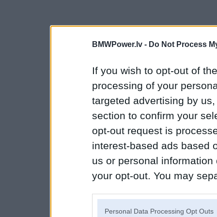
BMWPower.lv -
Do Not Process My
If you wish to opt-out of the
processing of your personal
targeted advertising by us
section to confirm your sel
opt-out request is proces
interest-based ads based o
us or personal information d
your opt-out. You may separ
disclosure of your personal
IAB’s list of downstream pa
Personal Data Processing Opt Outs