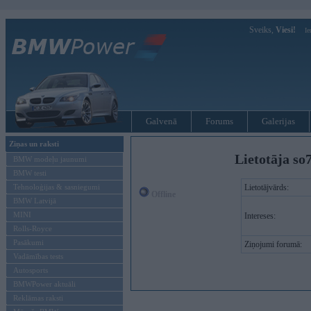
Sveiks,
Viesi!
Ie
Galvenā
Forums
Galerijas
Ziņas un raksti
Lietotāja so
BMW modeļu jaunumi
BMW testi
Tehnoloģijas & sasniegumi
Lietotājvārds:
Offline
BMW Latvijā
MINI
Intereses:
Rolls-Royce
Pasākumi
Ziņojumi forumā:
Vadāmības tests
Autosports
BMWPower aktuāli
Reklāmas raksti