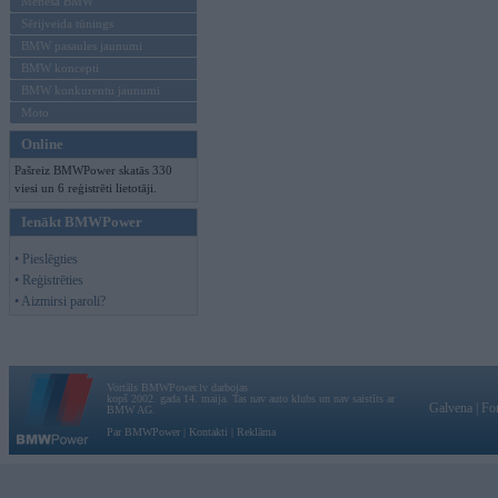
Mēneša BMW
Sērijveida tūnings
BMW pasaules jaunumi
BMW koncepti
BMW konkurentu jaunumi
Moto
Online
Pašreiz BMWPower skatās 330
viesi un 6 reģistrēti lietotāji.
Ienākt BMWPower
• Pieslēgties
• Reģistrēties
• Aizmirsi paroli?
Vortāls BMWPower.lv darbojas
kopš 2002. gada 14. maija. Tas nav auto klubs un nav saistīts ar
Galvena
|
Fo
BMW AG.
Par BMWPower
|
Kontakti
|
Reklāma