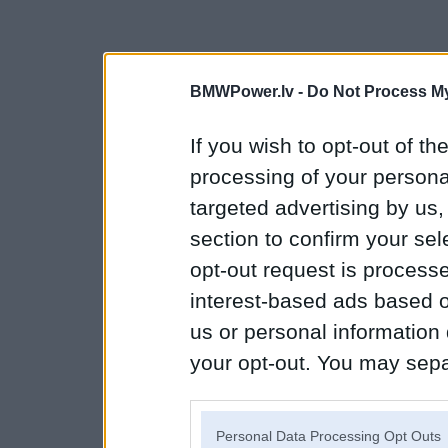
BMWPower.lv -
Do Not Process My
If you wish to opt-out of the
processing of your personal
targeted advertising by us
section to confirm your sel
opt-out request is proces
interest-based ads based o
us or personal information d
your opt-out. You may separ
disclosure of your personal
IAB’s list of downstream pa
Personal Data Processing Opt Outs