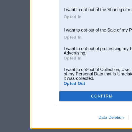
also be disclosed by us to 
I want to opt-out of the Sharing of 
Downstream Participants
th
Opted In
third parties.
I want to opt-out of the Sale of my 
Opted In
I want to opt-out of processing my 
Advertising.
Opted In
I want to opt-out of Collection, Use
of my Personal Data that Is Unrelat
it was collected.
Opted Out
CONFIRM
Data Deletion