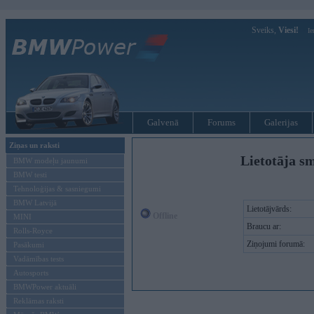
Sveiks,
Viesi!
Ie
Galvenā
Forums
Galerijas
Ziņas un raksti
Lietotāja sm
BMW modeļu jaunumi
BMW testi
Tehnoloģijas & sasniegumi
BMW Latvijā
Lietotājvārds:
Offline
MINI
Braucu ar:
Rolls-Royce
Ziņojumi forumā:
Pasākumi
Vadāmības tests
Autosports
BMWPower aktuāli
Reklāmas raksti