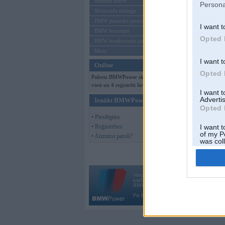
Mēneša BMW
Persona
Sērijveida tūnings
BMW pasaules jaunumi
I want t
BMW koncepti
Opted 
BMW konkurentu jaunumi
Moto
I want t
Online
Opted 
Pašreiz BMWPower skatās 107
viesi un 4 reģistrēti lietotāji.
I want 
Advertis
Ienākt BMWPower
Opted 
• Pieslēgties
• Reģistrēties
I want t
of my P
• Aizmirsi paroli?
was col
Opted 
Vortāls BMWPower.lv darbojas
kopš 2002. gada 14. maija. Tas nav auto klubs
BMW AG.
Par BMWPower
|
Kontakti
|
Reklāma