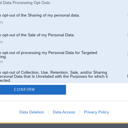
l Data Processing Opt Outs
o opt-out of the Sharing of my personal data.
In
o opt-out of the Sale of my Personal Data.
In
to opt-out of processing my Personal Data for Targeted
ing.
In
o opt-out of Collection, Use, Retention, Sale, and/or Sharing
ersonal Data that Is Unrelated with the Purposes for which it
lected.
Out
CONFIRM
 un nav saistīts ar
Galvena
|
Forums
|
Galerijas
|
Reģistrācija
|
Lietotaāji
|
Meklētājs
|
Reklā
Data Deletion
Data Access
Privacy Policy