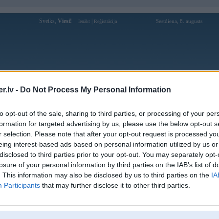
Sveiks,
Viesi!
|
Sestdiena, 8. augusts
Ienākt
Reģistrācija
Forums
Galerijas
Reģistrācija
Lietotāji
Meklētājs
.lv -
Do Not Process My Personal Information
Lietotāja sm666cncom profils
to opt-out of the sale, sharing to third parties, or processing of your per
formation for targeted advertising by us, please use the below opt-out s
Lietotājvārds:
sm666cncom
r selection. Please note that after your opt-out request is processed y
eing interest-based ads based on personal information utilized by us or
Ziņojumi forumā:
0
disclosed to third parties prior to your opt-out. You may separately opt-
Pēdējie ziņojumi forumā
[
]
losure of your personal information by third parties on the IAB’s list of
. This information may also be disclosed by us to third parties on the
IA
Participants
that may further disclose it to other third parties.