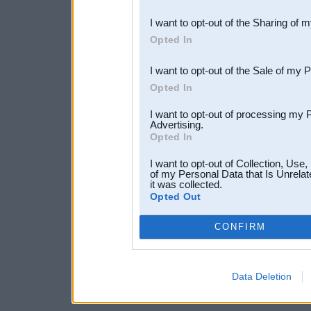
also be disclosed by us to 
I want to opt-out of the Sharing of 
Downstream Participants
th
Opted In
third parties.
I want to opt-out of the Sale of my 
Opted In
I want to opt-out of processing my 
Advertising.
Opted In
I want to opt-out of Collection, Use
of my Personal Data that Is Unrelat
it was collected.
Opted Out
CONFIRM
Data Deletion