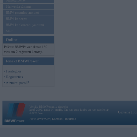
Mēneša BMW
Sērijveida tūnings
BMW pasaules jaunumi
BMW koncepti
BMW konkurentu jaunumi
Moto
Online
Pašreiz BMWPower skatās 130
viesi un 2 reģistrēti lietotāji.
Ienākt BMWPower
• Pieslēgties
• Reģistrēties
• Aizmirsi paroli?
Vortāls BMWPower.lv darbojas
kopš 2002. gada 14. maija. Tas nav auto klubs un nav saistīts ar
Galvena
|
Fo
BMW AG.
Par BMWPower
|
Kontakti
|
Reklāma