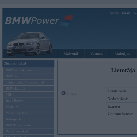
Sveiks,
Viesi!
Ie
Galvenā
Forums
Galerijas
Ziņas un raksti
Lietotāja 
BMW modeļu jaunumi
BMW testi
Tehnoloģijas & sasniegumi
BMW Latvijā
Lietotājvārds:
Offline
MINI
Nodarbošanās:
Rolls-Royce
Intereses:
Pasākumi
Vadāmības tests
Ziņojumi forumā:
Autosports
BMWPower aktuāli
Reklāmas raksti