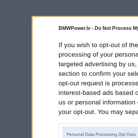
BMWPower.lv -
Do Not Process My
If you wish to opt-out of the
processing of your personal
targeted advertising by us
section to confirm your sel
opt-out request is proces
interest-based ads based o
us or personal information d
your opt-out. You may separ
disclosure of your personal
IAB’s list of downstream pa
Personal Data Processing Opt Outs