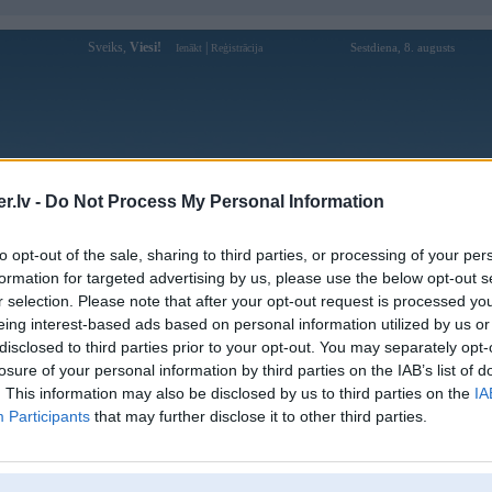
Sveiks,
Viesi!
|
Sestdiena, 8. augusts
Ienākt
Reģistrācija
Forums
Galerijas
Reģistrācija
Lietotāji
Meklētājs
.lv -
Do Not Process My Personal Information
Lietotāja sky88tbusiness profils
to opt-out of the sale, sharing to third parties, or processing of your per
formation for targeted advertising by us, please use the below opt-out s
Lietotājvārds:
sky88tbusiness
r selection. Please note that after your opt-out request is processed y
eing interest-based ads based on personal information utilized by us or
Ziņojumi forumā:
0
disclosed to third parties prior to your opt-out. You may separately opt-
Pēdējie ziņojumi forumā
[
]
losure of your personal information by third parties on the IAB’s list of
. This information may also be disclosed by us to third parties on the
IA
Participants
that may further disclose it to other third parties.