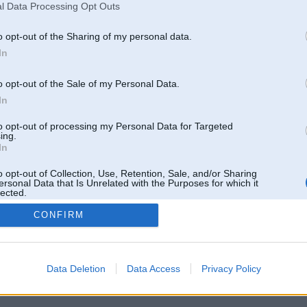
l Data Processing Opt Outs
o opt-out of the Sharing of my personal data.
In
o opt-out of the Sale of my Personal Data.
In
to opt-out of processing my Personal Data for Targeted
ing.
In
o opt-out of Collection, Use, Retention, Sale, and/or Sharing
ersonal Data that Is Unrelated with the Purposes for which it
lected.
Out
CONFIRM
 un nav saistīts ar
Galvena
|
Forums
|
Galerijas
|
Reģistrācija
|
Lietotaāji
|
Meklētājs
|
Reklā
Data Deletion
Data Access
Privacy Policy