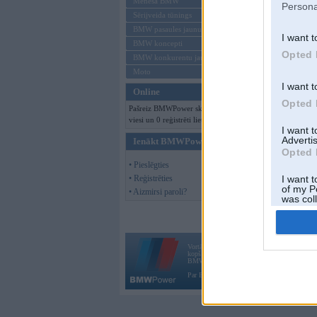
Mēneša BMW
Persona
Sērijveida tūnings
BMW pasaules jaunumi
I want t
BMW koncepti
Opted 
BMW konkurentu jaunumi
Moto
I want t
Online
Opted 
Pašreiz BMWPower skatās 133
viesi un 0 reģistrēti lietotāji.
I want 
Advertis
Ienākt BMWPower
Opted 
• Pieslēgties
• Reģistrēties
I want t
of my P
• Aizmirsi paroli?
was col
Opted 
Vortāls BMWPower.lv darbojas
kopš 2002. gada 14. maija. Tas nav auto klubs
BMW AG.
Par BMWPower
|
Kontakti
|
Reklāma