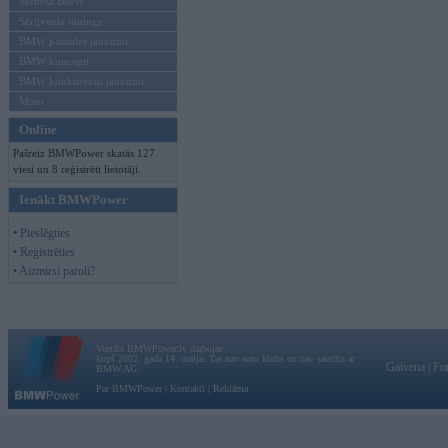
Mēneša BMW
Sērijveida tūnings
BMW pasaules jaunumi
BMW koncepti
BMW konkurentu jaunumi
Moto
Online
Pašreiz BMWPower skatās 127
viesi un 8 reģistrēti lietotāji.
Ienākt BMWPower
• Pieslēgties
• Reģistrēties
• Aizmirsi paroli?
Vortāls BMWPower.lv darbojas
kopš 2002. gada 14. maija. Tas nav auto klubs un nav saistīts ar
Galvena
|
Fo
BMW AG.
Par BMWPower
|
Kontakti
|
Reklāma