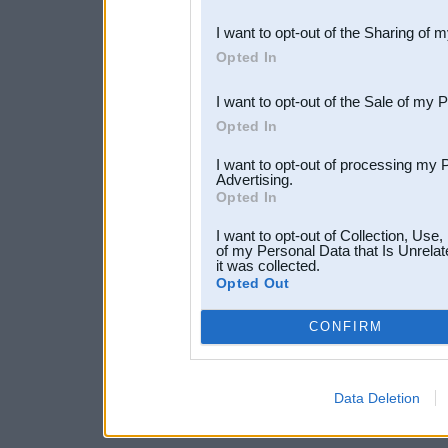
also be disclosed by us to 
I want to opt-out of the Sharing of 
Downstream Participants
th
Opted In
third parties.
I want to opt-out of the Sale of my 
Opted In
I want to opt-out of processing my 
Advertising.
Opted In
I want to opt-out of Collection, Use
of my Personal Data that Is Unrelat
it was collected.
Opted Out
CONFIRM
Data Deletion