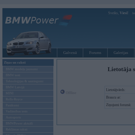
Sveiks,
Viesi!
Ie
Galvenā
Forums
Galerijas
Ziņas un raksti
Lietotāja 
BMW modeļu jaunumi
BMW testi
Tehnoloģijas & sasniegumi
BMW Latvijā
Lietotājvārds:
Offline
MINI
Braucu ar:
Rolls-Royce
Ziņojumi forumā:
Pasākumi
Vadāmības tests
Autosports
BMWPower aktuāli
Reklāmas raksti