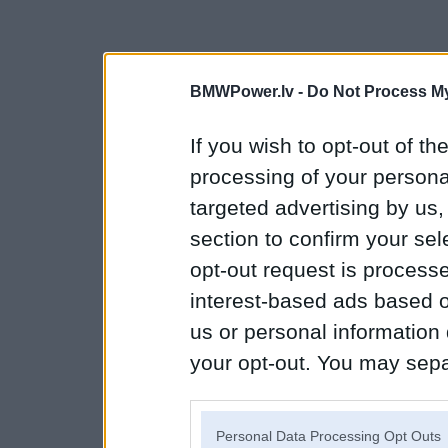
BMWPower.lv -
Do Not Process My
If you wish to opt-out of the
processing of your personal
targeted advertising by us
section to confirm your sel
opt-out request is proces
interest-based ads based o
us or personal information d
your opt-out. You may separ
disclosure of your personal
IAB’s list of downstream pa
Personal Data Processing Opt Outs