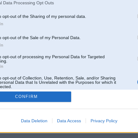
l Data Processing Opt Outs
o opt-out of the Sharing of my personal data.
In
o opt-out of the Sale of my Personal Data.
In
to opt-out of processing my Personal Data for Targeted
ing.
In
o opt-out of Collection, Use, Retention, Sale, and/or Sharing
ersonal Data that Is Unrelated with the Purposes for which it
lected.
Out
CONFIRM
 un nav saistīts ar
Galvena
|
Forums
|
Galerijas
|
Reģistrācija
|
Lietotaāji
|
Meklētājs
|
Reklā
Data Deletion
Data Access
Privacy Policy