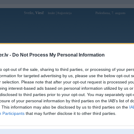
Sveiks,
Viesi!
|
Piektdiena, 7. augusts
Ienākt
Reģistrācija
Forums
Galerijas
Reģistrācija
Lietotāji
Meklētājs
.lv -
Do Not Process My Personal Information
Lietotāja site123bq profils
to opt-out of the sale, sharing to third parties, or processing of your per
formation for targeted advertising by us, please use the below opt-out s
Lietotājvārds:
site123bq
r selection. Please note that after your opt-out request is processed y
eing interest-based ads based on personal information utilized by us or
Ziņojumi forumā:
0
disclosed to third parties prior to your opt-out. You may separately opt-
Pēdējie ziņojumi forumā
[
]
losure of your personal information by third parties on the IAB’s list of
. This information may also be disclosed by us to third parties on the
IA
Participants
that may further disclose it to other third parties.