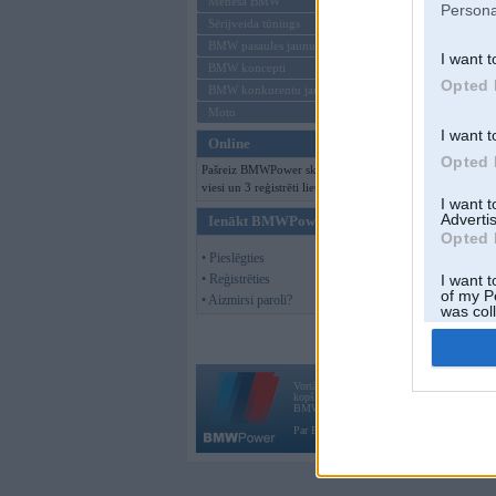
Mēneša BMW
Persona
Sērijveida tūnings
BMW pasaules jaunumi
I want t
BMW koncepti
Opted 
BMW konkurentu jaunumi
Moto
I want t
Online
Opted 
Pašreiz BMWPower skatās 154
viesi un 3 reģistrēti lietotāji.
I want 
Advertis
Ienākt BMWPower
Opted 
• Pieslēgties
• Reģistrēties
I want t
of my P
• Aizmirsi paroli?
was col
Opted 
Vortāls BMWPower.lv darbojas
kopš 2002. gada 14. maija. Tas nav auto klubs
BMW AG.
Par BMWPower
|
Kontakti
|
Reklāma