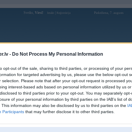
Sveiks,
Viesi!
|
Piektdiena, 7. augusts
Ienākt
Reģistrācija
Forums
Galerijas
Reģistrācija
Lietotāji
Meklētājs
.lv -
Do Not Process My Personal Information
Lietotāja sister_of_mercy profils
to opt-out of the sale, sharing to third parties, or processing of your per
formation for targeted advertising by us, please use the below opt-out s
Pēdējo reizi manīts: 24. Aug 2021, 17:12
r selection. Please note that after your opt-out request is processed y
eing interest-based ads based on personal information utilized by us or
Lietotājvārds:
sister_of_mercy
disclosed to third parties prior to your opt-out. You may separately opt-
Pilsēta:
Rīga
losure of your personal information by third parties on the IAB’s list of
Braucu ar:
BMW 730 e66
. This information may also be disclosed by us to third parties on the
IA
Nodarbošanās:
Loģistikas speciālists
Participants
that may further disclose it to other third parties.
Ziņojumi forumā:
0
Pēdējie ziņojumi forumā
[
]