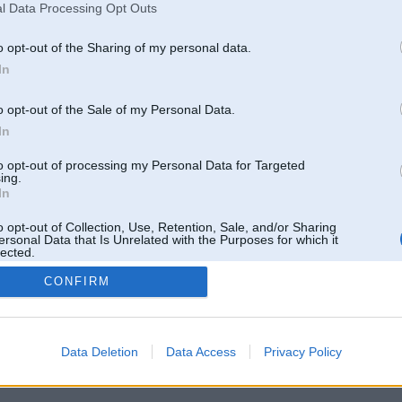
l Data Processing Opt Outs
o opt-out of the Sharing of my personal data.
In
o opt-out of the Sale of my Personal Data.
In
to opt-out of processing my Personal Data for Targeted
ing.
In
o opt-out of Collection, Use, Retention, Sale, and/or Sharing
ersonal Data that Is Unrelated with the Purposes for which it
lected.
Out
CONFIRM
 un nav saistīts ar
Galvena
|
Forums
|
Galerijas
|
Reģistrācija
|
Lietotaāji
|
Meklētājs
|
Reklā
Data Deletion
Data Access
Privacy Policy