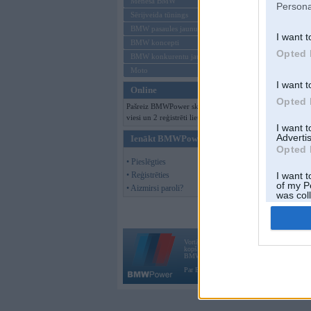
Mēneša BMW
Persona
Sērijveida tūnings
BMW pasaules jaunumi
I want t
BMW koncepti
Opted 
BMW konkurentu jaunumi
Moto
I want t
Online
Opted 
Pašreiz BMWPower skatās 160
viesi un 2 reģistrēti lietotāji.
I want 
Advertis
Ienākt BMWPower
Opted 
• Pieslēgties
• Reģistrēties
I want t
of my P
• Aizmirsi paroli?
was col
Opted 
Vortāls BMWPower.lv darbojas
kopš 2002. gada 14. maija. Tas nav auto klubs
BMW AG.
Par BMWPower
|
Kontakti
|
Reklāma