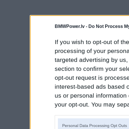
BMWPower.lv -
Do Not Process My
If you wish to opt-out of the
processing of your personal
targeted advertising by us
section to confirm your sel
opt-out request is proces
interest-based ads based o
us or personal information d
your opt-out. You may separ
disclosure of your personal
IAB’s list of downstream pa
Personal Data Processing Opt Outs