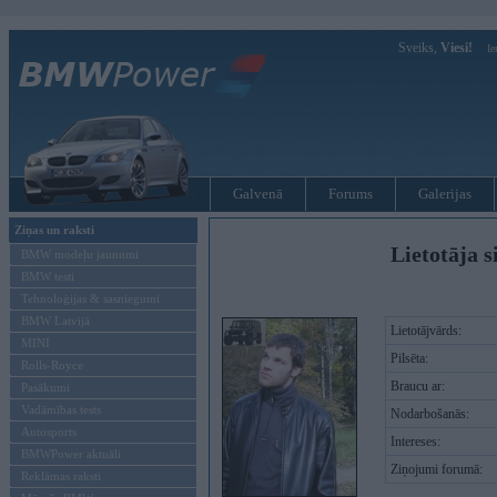
Sveiks,
Viesi!
Ie
Galvenā
Forums
Galerijas
Ziņas un raksti
Lietotāja s
BMW modeļu jaunumi
BMW testi
Tehnoloģijas & sasniegumi
BMW Latvijā
Lietotājvārds:
MINI
Pilsēta:
Rolls-Royce
Braucu ar:
Pasākumi
Vadāmības tests
Nodarbošanās:
Autosports
Intereses:
BMWPower aktuāli
Ziņojumi forumā:
Reklāmas raksti