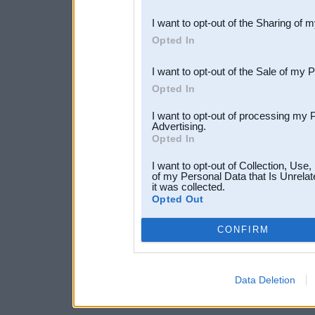
also be disclosed by us to 
I want to opt-out of the Sharing of 
Downstream Participants
th
Opted In
third parties.
I want to opt-out of the Sale of my 
Opted In
I want to opt-out of processing my 
Advertising.
Opted In
I want to opt-out of Collection, Use
of my Personal Data that Is Unrelat
it was collected.
Opted Out
CONFIRM
Data Deletion