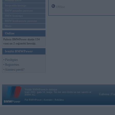
Mēneša BMW
Sērijveida tūnings
Offline
BMW pasaules jaunumi
BMW koncepti
BMW konkurentu jaunumi
Moto
Online
Pašreiz BMWPower skatās 134
viesi un 2 reģistrēti lietotāji.
Ienākt BMWPower
• Pieslēgties
• Reģistrēties
• Aizmirsi paroli?
Vortāls BMWPower.lv darbojas
kopš 2002. gada 14. maija. Tas nav auto klubs un nav saistīts ar
Galvena
|
Fo
BMW AG.
Par BMWPower
|
Kontakti
|
Reklāma