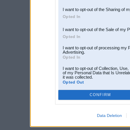
also be disclosed by us to 
I want to opt-out of the Sharing of 
Downstream Participants
th
Opted In
third parties.
I want to opt-out of the Sale of my 
Opted In
I want to opt-out of processing my 
Advertising.
Opted In
I want to opt-out of Collection, Use
of my Personal Data that Is Unrelat
it was collected.
Opted Out
CONFIRM
Data Deletion