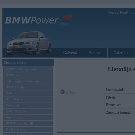
Sveiks,
Viesi!
Ie
Galvenā
Forums
Galerijas
Ziņas un raksti
Lietotāja 
BMW modeļu jaunumi
BMW testi
Tehnoloģijas & sasniegumi
BMW Latvijā
Lietotājvārds:
Offline
MINI
Pilsēta:
Rolls-Royce
Braucu ar:
Pasākumi
Vadāmības tests
Ziņojumi forumā:
Autosports
BMWPower aktuāli
Reklāmas raksti