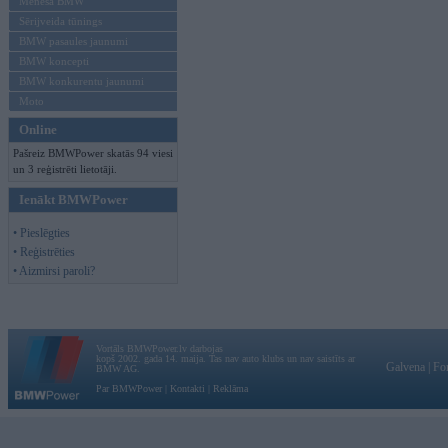
Mēneša BMW
Sērijveida tūnings
BMW pasaules jaunumi
BMW koncepti
BMW konkurentu jaunumi
Moto
Online
Pašreiz BMWPower skatās 94 viesi
un 3 reģistrēti lietotāji.
Ienākt BMWPower
• Pieslēgties
• Reģistrēties
• Aizmirsi paroli?
Vortāls BMWPower.lv darbojas
kopš 2002. gada 14. maija. Tas nav auto klubs un nav saistīts ar
Galvena
|
Fo
BMW AG.
Par BMWPower
|
Kontakti
|
Reklāma