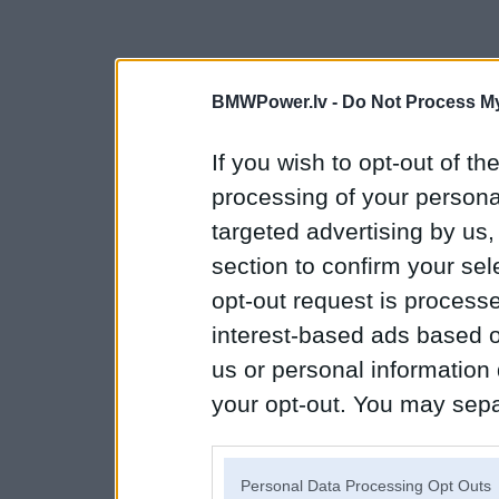
BMWPower.lv -
Do Not Process My
If you wish to opt-out of the
processing of your personal
targeted advertising by us
section to confirm your sel
opt-out request is proces
interest-based ads based o
us or personal information d
your opt-out. You may separ
disclosure of your personal
IAB’s list of downstream pa
Personal Data Processing Opt Outs